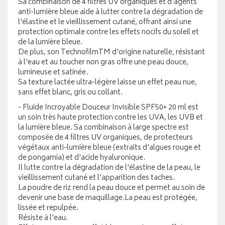
Sa combinaison de 4 filtres UV organiques et d'agents
anti-lumière bleue aide à lutter contre la dégradation de
l'élastine et le vieillissement cutané, offrant ainsi une
protection optimale contre les effets nocifs du soleil et
de la lumière bleue.
De plus, son TechnofilmTM d'origine naturelle, résistant
à l'eau et au toucher non gras offre une peau douce,
lumineuse et satinée.
Sa texture lactée ultra-légère laisse un effet peau nue,
sans effet blanc, gris ou collant.
- Fluide Incroyable Douceur Invisible SPF50+ 20 ml est
un soin très haute protection contre les UVA, les UVB et
la lumière bleue. Sa combinaison à large spectre est
composée de 4 filtres UV organiques, de protecteurs
végétaux anti-lumière bleue (extraits d'algues rouge et
de pongamia) et d'acide hyaluronique.
Il lutte contre la dégradation de l'élastine de la peau, le
vieillissement cutané et l'apparition des taches.
La poudre de riz rend la peau douce et permet au soin de
devenir une base de maquillage.La peau est protégée,
lissée et repulpée.
Résiste à l'eau.