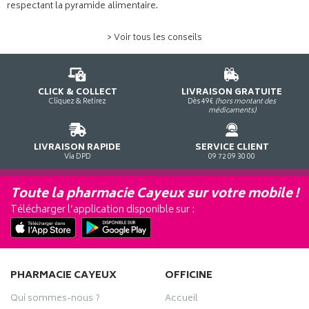
respectant la pyramide alimentaire.
> Voir tous les conseils
CLICK & COLLECT
LIVRAISON GRATUITE
Cliquez & Retirez
Dès 49€
(hors montant des
médicaments)
LIVRAISON RAPIDE
SERVICE CLIENT
Via DPD
09 72 09 30 00
Toute la pharmacie Cayeux sur votre mobile !
Télécharger l’application disponible sur :
PHARMACIE CAYEUX
OFFICINE
Qui sommes-nous ?
Accueil