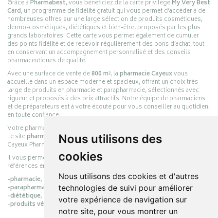
Grâce à
Pharmabest
, vous bénéficiez de la carte privilège
My Very Best
Card
, un programme de fidélité gratuit qui vous permet d’accéder à de
nombreuses offres sur une large sélection de produits cosmétiques,
dermo-cosmétiques, diététiques et bien-être, proposés par les plus
grands laboratoires. Cette carte vous permet également de cumuler
des points fidélité et de recevoir régulièrement des bons d’achat, tout
en conservant un accompagnement personnalisé et des conseils
pharmaceutiques de qualité.
Avec une surface de vente de
800 m²
, la
pharmacie Cayeux
vous
accueille dans un espace moderne et spacieux, offrant un choix très
large de produits en pharmacie et parapharmacie, sélectionnés avec
rigueur et proposés à des prix attractifs. Notre équipe de pharmaciens
et de préparateurs est à votre écoute pour vous conseiller au quotidien,
en toute confiance.
Votre pharmacie en ligne :
pharmacie-cayeux.fr
Le site
pharmacie-cayeux.fr
Nous utilisons des
est le prolongement digital de la pharmacie
Cayeux Pharmabest Berck-sur-Mer – Rang-du-Fliers.
cookies
Il vous permet de réaliser vos achats en ligne parmi des milliers de
références en :
Nous utilisons des cookies et d'autres
-pharmacie,
-parapharmacie,
technologies de suivi pour améliorer
-diététique,
votre expérience de navigation sur
-produits vétérinaires.
notre site, pour vous montrer un