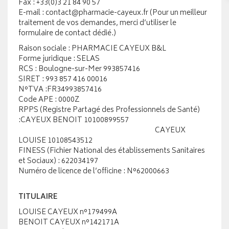
Fax : +33(0)3 21 84 90 57
E-mail : contact@pharmacie-cayeux.fr (Pour un meilleur
traitement de vos demandes, merci d’utiliser le
formulaire de contact dédié.)
Raison sociale : PHARMACIE CAYEUX B&L
Forme juridique : SELAS
RCS : Boulogne-sur-Mer 993857416
SIRET : 993 857 416 00016
N°TVA :FR34993857416
Code APE : 0000Z
RPPS (Registre Partagé des Professionnels de Santé)
:CAYEUX BENOIT 10100899557
CAYEUX
LOUISE 10108543512
FINESS (Fichier National des établissements Sanitaires
et Sociaux) : 622034197
Numéro de licence de l’officine : N°62000663
TITULAIRE
LOUISE CAYEUX n°179499A
BENOIT CAYEUX n°142171A