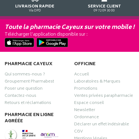
LIVRAISON RAPIDE
SERVICE CLIENT
Via DPD
09 72 09 30 00
Toute la pharmacie Cayeux sur votre mobile !
Télécharger l’application disponible sur :
PHARMACIE CAYEUX
OFFICINE
Qui sommes-nous ?
Accueil
Groupement Pharmabest
Laboratoires & Marques
Poser une question
Promotions
Contactez-nous
Ventes privées parapharmacie
Retours et réclamations
Espace conseil
Newsletter
PHARMACIE EN LIGNE
Ordonnance
AGRÉÉE
Déclarer un effet indésirable
CGV
Mentions légales