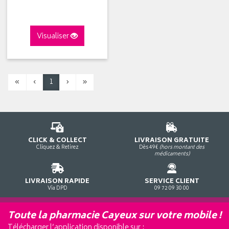
Visualiser
«
‹
1
›
»
CLICK & COLLECT
LIVRAISON GRATUITE
Cliquez & Retirez
Dès 49€
(hors montant des
médicaments)
LIVRAISON RAPIDE
SERVICE CLIENT
Via DPD
09 72 09 30 00
Toute la pharmacie Cayeux sur votre mobile !
Télécharger l’application disponible sur :