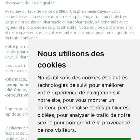
pharmaceutiques de qualité.
Avec une surface de vente de
800 m²
, la
pharmacie Cayeux
vous
accueille dans un espace moderne et spacieux, offrant un choix très
large de produits en pharmacie et parapharmacie, sélectionnés avec
rigueur et proposés à des prix attractifs. Notre équipe de pharmaciens
et de préparateurs est à votre écoute pour vous conseiller au quotidien,
en toute confiance.
Votre pharmacie en ligne :
pharmacie-cayeux.fr
Nous utilisons des
Le site
pharmacie-cayeux.fr
est le prolongement digital de la pharmacie
Cayeux Pharmabest Berck-sur-Mer – Rang-du-Fliers.
cookies
Il vous permet de réaliser vos achats en ligne parmi des milliers de
références en :
Nous utilisons des cookies et d'autres
-pharmacie,
technologies de suivi pour améliorer
-parapharmacie,
-diététique,
votre expérience de navigation sur
-produits vétérinaires.
notre site, pour vous montrer un
contenu personnalisé et des publicités
Commandez simplement vos produits en ligne et choisissez le retrait
rapide au drive ou la livraison à domicile, en toute simplicité.
ciblées, pour analyser le trafic de notre
site et pour comprendre la provenance
La
pharmacie Cayeux
s’engage à vous offrir une expérience pratique,
de nos visiteurs.
fiable et sécurisée, en officine comme en ligne, au service de votre
santé et de votre bien-être.