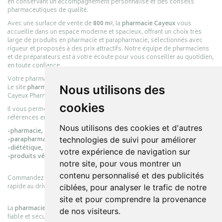
en conservant un accompagnement personnalisé et des conseils
pharmaceutiques de qualité.
Avec une surface de vente de
800 m²
, la
pharmacie Cayeux
vous
accueille dans un espace moderne et spacieux, offrant un choix très
large de produits en pharmacie et parapharmacie, sélectionnés avec
rigueur et proposés à des prix attractifs. Notre équipe de pharmaciens
et de préparateurs est à votre écoute pour vous conseiller au quotidien,
en toute confiance.
Votre pharmacie en ligne :
pharmacie-cayeux.fr
Nous utilisons des
Le site
pharmacie-cayeux.fr
est le prolongement digital de la pharmacie
Cayeux Pharmabest Berck-sur-Mer – Rang-du-Fliers.
cookies
Il vous permet de réaliser vos achats en ligne parmi des milliers de
références en :
Nous utilisons des cookies et d'autres
-pharmacie,
technologies de suivi pour améliorer
-parapharmacie,
-diététique,
votre expérience de navigation sur
-produits vétérinaires.
notre site, pour vous montrer un
contenu personnalisé et des publicités
Commandez simplement vos produits en ligne et choisissez le retrait
rapide au drive ou la livraison à domicile, en toute simplicité.
ciblées, pour analyser le trafic de notre
site et pour comprendre la provenance
La
pharmacie Cayeux
s’engage à vous offrir une expérience pratique,
de nos visiteurs.
fiable et sécurisée, en officine comme en ligne, au service de votre