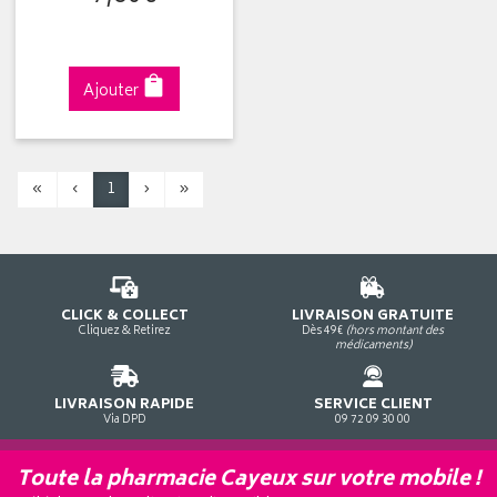
Ajouter
«
‹
1
›
»
CLICK & COLLECT
LIVRAISON GRATUITE
Cliquez & Retirez
Dès 49€
(hors montant des
médicaments)
LIVRAISON RAPIDE
SERVICE CLIENT
Via DPD
09 72 09 30 00
Toute la pharmacie Cayeux sur votre mobile !