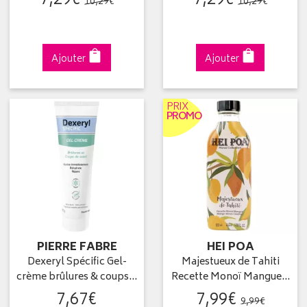
7
,
29
€
7
,
29
€
10
,
29
€
10
,
29
€
Ajouter
Ajouter
PRIX
PROMO
PIERRE FABRE
HEI POA
Dexeryl Spécific Gel-
Majestueux de Tahiti
crème brûlures & coups…
Recette Monoï Mangue…
7
,
67
€
7
,
99
€
9
,
99
€