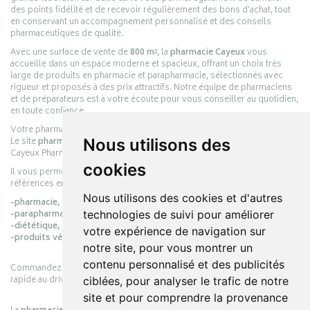
des points fidélité et de recevoir régulièrement des bons d’achat, tout
en conservant un accompagnement personnalisé et des conseils
pharmaceutiques de qualité.
Avec une surface de vente de
800 m²
, la
pharmacie Cayeux
vous
accueille dans un espace moderne et spacieux, offrant un choix très
large de produits en pharmacie et parapharmacie, sélectionnés avec
rigueur et proposés à des prix attractifs. Notre équipe de pharmaciens
et de préparateurs est à votre écoute pour vous conseiller au quotidien,
en toute confiance.
Votre pharmacie en ligne :
pharmacie-cayeux.fr
Nous utilisons des
Le site
pharmacie-cayeux.fr
est le prolongement digital de la pharmacie
Cayeux Pharmabest Berck-sur-Mer – Rang-du-Fliers.
cookies
Il vous permet de réaliser vos achats en ligne parmi des milliers de
références en :
Nous utilisons des cookies et d'autres
-pharmacie,
technologies de suivi pour améliorer
-parapharmacie,
-diététique,
votre expérience de navigation sur
-produits vétérinaires.
notre site, pour vous montrer un
contenu personnalisé et des publicités
Commandez simplement vos produits en ligne et choisissez le retrait
rapide au drive ou la livraison à domicile, en toute simplicité.
ciblées, pour analyser le trafic de notre
site et pour comprendre la provenance