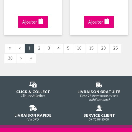
Ajouter
Ajouter
«
‹
1
2
3
4
5
10
15
20
25
30
›
»
CLICK & COLLECT
LIVRAISON GRATUITE
Cliquez & Retirez
Dès 49€
(hors montant des
médicaments)
LIVRAISON RAPIDE
SERVICE CLIENT
Via DPD
09 72 09 30 00