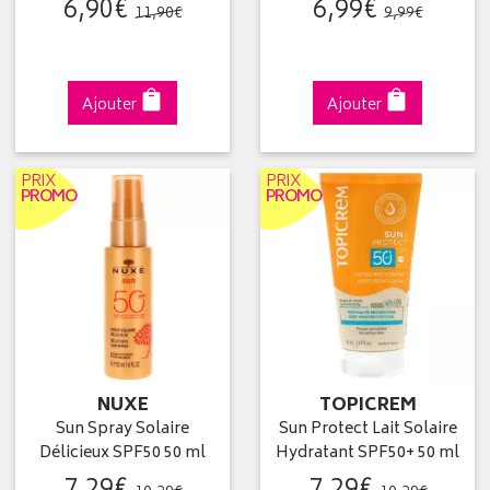
6
,
90
€
6
,
99
€
11
,
90
€
9
,
99
€
Ajouter
Ajouter
PRIX
PRIX
PROMO
PROMO
NUXE
TOPICREM
Sun Spray Solaire
Sun Protect Lait Solaire
Délicieux SPF50 50 ml
Hydratant SPF50+ 50 ml