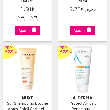
Dark x1
20 ml
1
,
50
€
5
,
25
€
10
,
25
€
x1
+5
PU
PU
1
,
50
€
1
,
10
€
Ajouter
Ajouter
PRIX
PRIX
PROMO
PROMO
NUXE
A-DERMA
Sun Shampoing Douche
Protect AH Lait
Après-Soleil Corps et…
Réparateur…