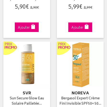
5
,
90
€
5
,
99
€
8
,
90
€
8
,
99
€
Ajouter
Ajouter
PRIX
PRIX
PROMO
PROMO
SVR
NOREVA
Sun Secure Glow Eau
Bergasol Expert Crème
Solaire Pailletée…
Fini Invisible SPF50+ 50…