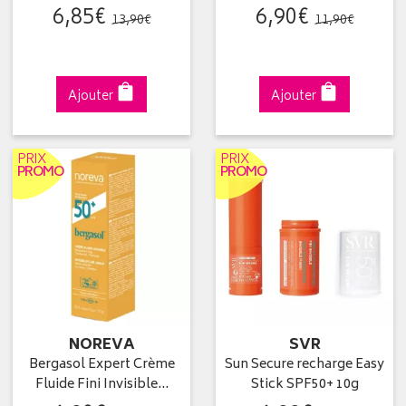
6
,
85
€
6
,
90
€
13
,
90
€
11
,
90
€
Ajouter
Ajouter
PRIX
PRIX
PROMO
PROMO
NOREVA
SVR
Bergasol Expert Crème
Sun Secure recharge Easy
Fluide Fini Invisible…
Stick SPF50+ 10g