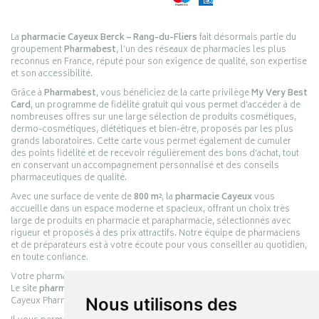
La
pharmacie Cayeux Berck – Rang-du-Fliers
fait désormais partie du
groupement
Pharmabest
, l’un des réseaux de pharmacies les plus
reconnus en France, réputé pour son exigence de qualité, son expertise
et son accessibilité.
Grâce à
Pharmabest
, vous bénéficiez de la carte privilège
My Very Best
Card
, un programme de fidélité gratuit qui vous permet d’accéder à de
nombreuses offres sur une large sélection de produits cosmétiques,
dermo-cosmétiques, diététiques et bien-être, proposés par les plus
grands laboratoires. Cette carte vous permet également de cumuler
des points fidélité et de recevoir régulièrement des bons d’achat, tout
en conservant un accompagnement personnalisé et des conseils
pharmaceutiques de qualité.
Avec une surface de vente de
800 m²
, la
pharmacie Cayeux
vous
accueille dans un espace moderne et spacieux, offrant un choix très
large de produits en pharmacie et parapharmacie, sélectionnés avec
rigueur et proposés à des prix attractifs. Notre équipe de pharmaciens
et de préparateurs est à votre écoute pour vous conseiller au quotidien,
en toute confiance.
Votre pharmacie en ligne :
pharmacie-cayeux.fr
Le site
pharmacie-cayeux.fr
est le prolongement digital de la pharmacie
Cayeux Pharmabest Berck-sur-Mer – Rang-du-Fliers.
Nous utilisons des