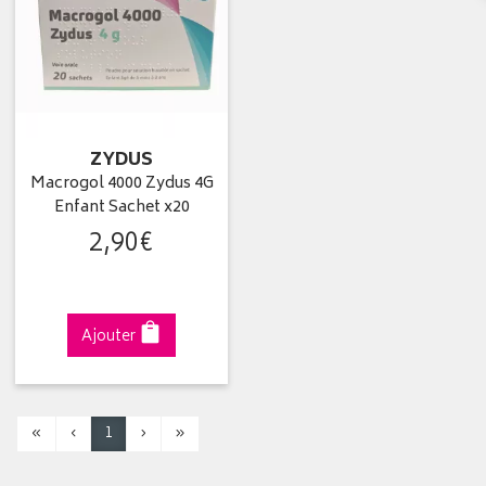
ZYDUS
Macrogol 4000 Zydus 4G
Enfant Sachet x20
2
,
90
€
Ajouter
«
‹
1
›
»