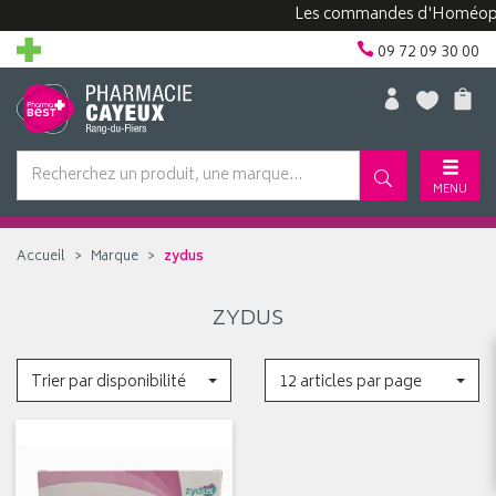
Les commandes d'Homéopath
09 72 09 30 00
MENU
Accueil
Marque
zydus
ZYDUS
Trier par disponibilité
12 articles par page