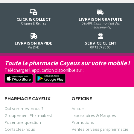
CLICK & COLLECT
LIVRAISON GRATUITE
Cliquez & Retirez
Dès 49€
(hors montant des
médicaments)
LIVRAISON RAPIDE
SERVICE CLIENT
Via DPD
09 72 09 30 00
Toute la pharmacie Cayeux sur votre mobile !
Télécharger l’application disponible sur :
PHARMACIE CAYEUX
OFFICINE
Qui sommes-nous ?
Accueil
Groupement Pharmabest
Laboratoires & Marques
Poser une question
Promotions
Contactez-nous
Ventes privées parapharmacie