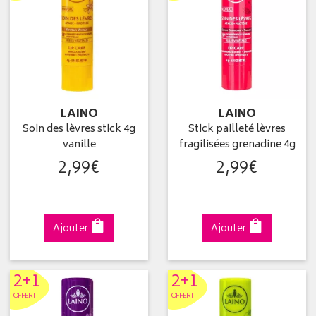
LAINO
LAINO
Soin des lèvres stick 4g
Stick pailleté lèvres
vanille
fragilisées grenadine 4g
2
,
99
€
2
,
99
€
Ajouter
Ajouter
2+1
2+1
OFFERT
OFFERT