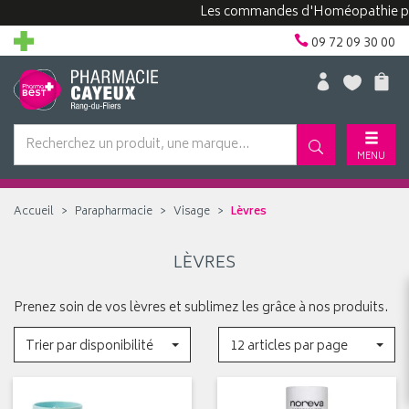
Les commandes d'Homéopathie peuve
09 72 09 30 00
MENU
Accueil
Parapharmacie
Visage
Lèvres
LÈVRES
Prenez soin de vos lèvres et sublimez les grâce à nos produits.
Trier par disponibilité
12 articles par page