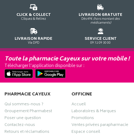
CLICK & COLLECT
LIVRAISON GRATUITE
Cliquez & Retirez
Dès 49€
(hors montant des
médicaments)
LIVRAISON RAPIDE
SERVICE CLIENT
Via DPD
09 72 09 30 00
Toute la pharmacie Cayeux sur votre mobile !
Télécharger l’application disponible sur :
PHARMACIE CAYEUX
OFFICINE
Qui sommes-nous ?
Accueil
Groupement Pharmabest
Laboratoires & Marques
Poser une question
Promotions
Contactez-nous
Ventes privées parapharmacie
Retours et réclamations
Espace conseil