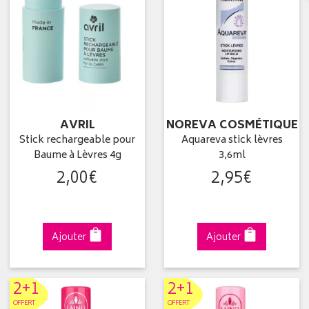
AVRIL
NOREVA COSMÉTIQUE
Stick rechargeable pour
Aquareva stick lèvres
Baume à Lèvres 4g
3,6ml
2
,
00
€
2
,
95
€
Ajouter
Ajouter
2+1
2+1
OFFERT
OFFERT