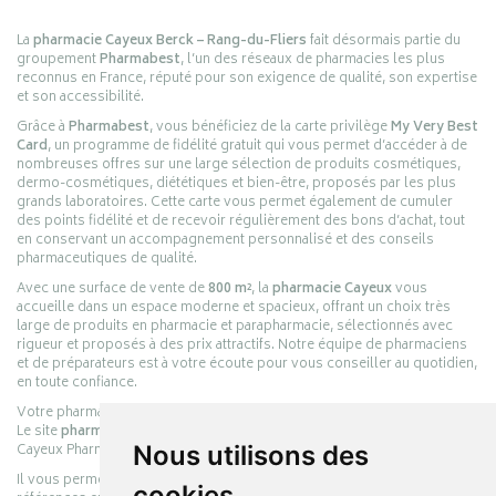
La
pharmacie Cayeux Berck – Rang-du-Fliers
fait désormais partie du
groupement
Pharmabest
, l’un des réseaux de pharmacies les plus
reconnus en France, réputé pour son exigence de qualité, son expertise
et son accessibilité.
Grâce à
Pharmabest
, vous bénéficiez de la carte privilège
My Very Best
Card
, un programme de fidélité gratuit qui vous permet d’accéder à de
nombreuses offres sur une large sélection de produits cosmétiques,
dermo-cosmétiques, diététiques et bien-être, proposés par les plus
grands laboratoires. Cette carte vous permet également de cumuler
des points fidélité et de recevoir régulièrement des bons d’achat, tout
en conservant un accompagnement personnalisé et des conseils
pharmaceutiques de qualité.
Avec une surface de vente de
800 m²
, la
pharmacie Cayeux
vous
accueille dans un espace moderne et spacieux, offrant un choix très
large de produits en pharmacie et parapharmacie, sélectionnés avec
rigueur et proposés à des prix attractifs. Notre équipe de pharmaciens
et de préparateurs est à votre écoute pour vous conseiller au quotidien,
en toute confiance.
Votre pharmacie en ligne :
pharmacie-cayeux.fr
Le site
pharmacie-cayeux.fr
est le prolongement digital de la pharmacie
Cayeux Pharmabest Berck-sur-Mer – Rang-du-Fliers.
Nous utilisons des
Il vous permet de réaliser vos achats en ligne parmi des milliers de
cookies