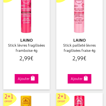
LAINO
LAINO
Stick lèvres fragilisées
Stick pailleté lèvres
framboise 4g
fragilisées fraise 4g
2
,
99
€
2
,
99
€
Ajouter
Ajouter
2+1
2+1
OFFERT
OFFERT