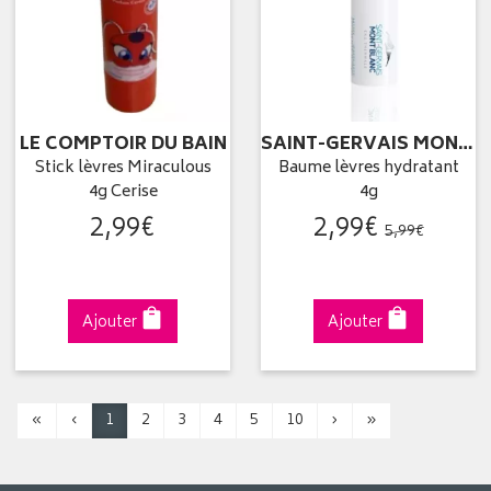
LE COMPTOIR DU BAIN
SAINT-GERVAIS MONT BLANC
Stick lèvres Miraculous
Baume lèvres hydratant
4g Cerise
4g
2
,
99
€
2
,
99
€
5
,
99
€
Ajouter
Ajouter
«
‹
1
2
3
4
5
10
›
»