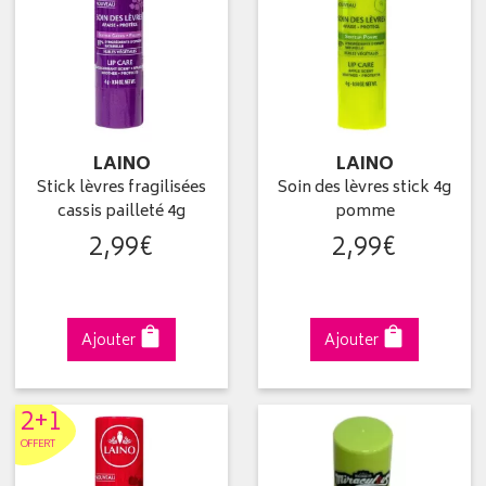
LAINO
LAINO
Stick lèvres fragilisées
Soin des lèvres stick 4g
cassis pailleté 4g
pomme
2
,
99
€
2
,
99
€
Ajouter
Ajouter
2+1
OFFERT