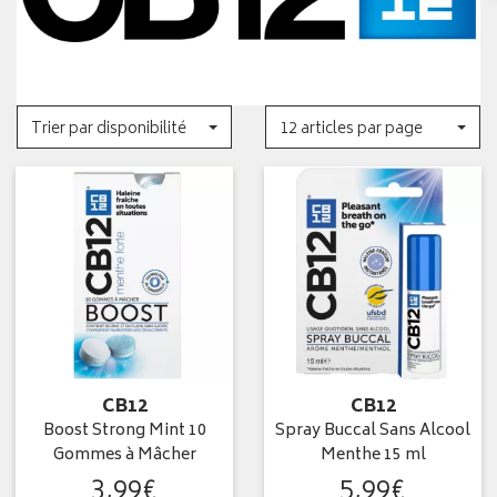
Trier par disponibilité
12 articles par page
CB12
CB12
Boost Strong Mint 10
Spray Buccal Sans Alcool
Gommes à Mâcher
Menthe 15 ml
3
,
99
€
5
,
99
€