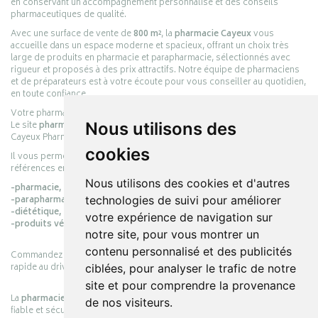
en conservant un accompagnement personnalisé et des conseils
pharmaceutiques de qualité.
Avec une surface de vente de
800 m²
, la
pharmacie Cayeux
vous
accueille dans un espace moderne et spacieux, offrant un choix très
large de produits en pharmacie et parapharmacie, sélectionnés avec
rigueur et proposés à des prix attractifs. Notre équipe de pharmaciens
et de préparateurs est à votre écoute pour vous conseiller au quotidien,
en toute confiance.
Votre pharmacie en ligne :
pharmacie-cayeux.fr
Nous utilisons des
Le site
pharmacie-cayeux.fr
est le prolongement digital de la pharmacie
Cayeux Pharmabest Berck-sur-Mer – Rang-du-Fliers.
cookies
Il vous permet de réaliser vos achats en ligne parmi des milliers de
références en :
Nous utilisons des cookies et d'autres
-pharmacie,
technologies de suivi pour améliorer
-parapharmacie,
-diététique,
votre expérience de navigation sur
-produits vétérinaires.
notre site, pour vous montrer un
contenu personnalisé et des publicités
Commandez simplement vos produits en ligne et choisissez le retrait
rapide au drive ou la livraison à domicile, en toute simplicité.
ciblées, pour analyser le trafic de notre
site et pour comprendre la provenance
La
pharmacie Cayeux
s’engage à vous offrir une expérience pratique,
de nos visiteurs.
fiable et sécurisée, en officine comme en ligne, au service de votre