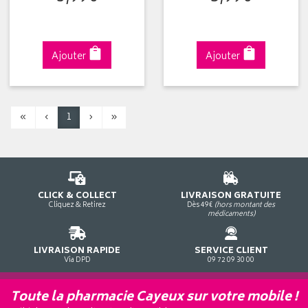
Ajouter
Ajouter
«
‹
1
›
»
CLICK & COLLECT
LIVRAISON GRATUITE
Cliquez & Retirez
Dès 49€
(hors montant des
médicaments)
LIVRAISON RAPIDE
SERVICE CLIENT
Via DPD
09 72 09 30 00
Toute la pharmacie Cayeux sur votre mobile !