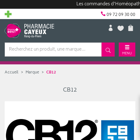
Les commandes d'Homéopathie p
09 72 09 30 00
MENU
Accueil
Marque
CB12
CB12