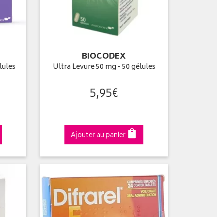
BIOCODEX
lules
Ultra Levure 50 mg - 50 gélules
5
,
95
€
Ajouter au panier