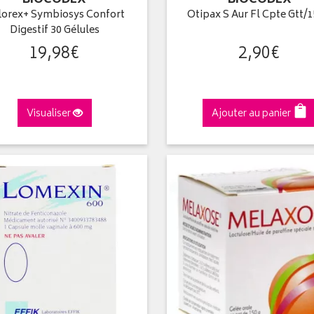
BIOCODEX
BIOCODEX
lorex+ Symbiosys Confort
Otipax S Aur Fl Cpte Gtt/
Digestif 30 Gélules
19
,
98
€
2
,
90
€
Visualiser
Ajouter au panier