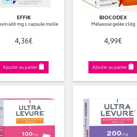
EFFIK
BIOCODEX
xin 600 mg 1 capsule molle
Mélaxose gelée 150g
4
,
36
€
4
,
99
€
Ajouter au panier
Ajouter au panier