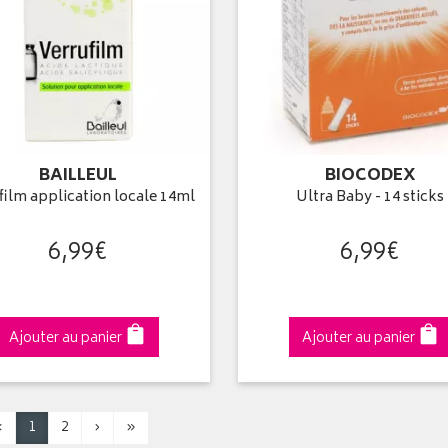
BAILLEUL
BIOCODEX
film application locale 14ml
Ultra Baby - 14 sticks
6
,
99
€
6
,
99
€
Ajouter au panier
Ajouter au panier
‹
1
2
›
»