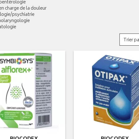
roentérologie
 en charge de la douleur
logie/psychiatrie
inolaryngologie
atologie
Trier pa