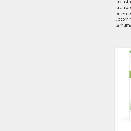
la gast
la prise
la neuro
l’otorh
la rhum