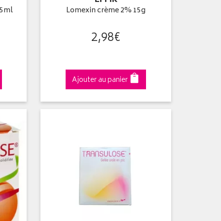
EFFIK
15ml
Lomexin crème 2% 15g
2
,
98
€
Ajouter au panier