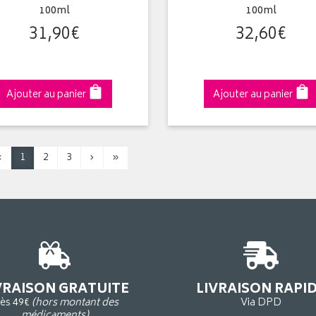
100ml
100ml
31
,
90
€
32
,
60
€
Ajouter au panier
Ajouter au panier
‹
1
2
3
›
»
VRAISON GRATUITE
LIVRAISON RAPI
ès 49€
(hors montant des
Via DPD
médicaments)