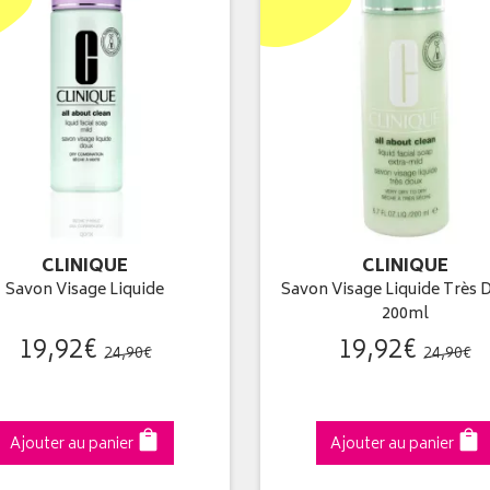
CLINIQUE
CLINIQUE
Savon Visage Liquide
Savon Visage Liquide Très 
200ml
19
,
92
€
19
,
92
€
24
,
90
€
24
,
90
€
Ajouter au panier
Ajouter au panier