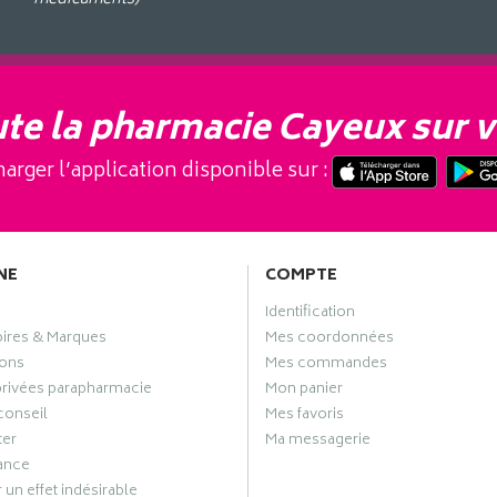
te la pharmacie Cayeux sur v
arger l’application disponible sur :
NE
COMPTE
Identification
oires & Marques
Mes coordonnées
ons
Mes commandes
privées parapharmacie
Mon panier
conseil
Mes favoris
ter
Ma messagerie
ance
 un effet indésirable