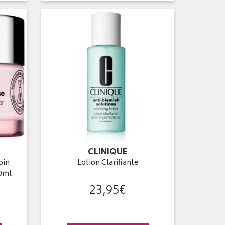
CLINIQUE
oin
Lotion Clarifiante
30ml
23
,
95
€