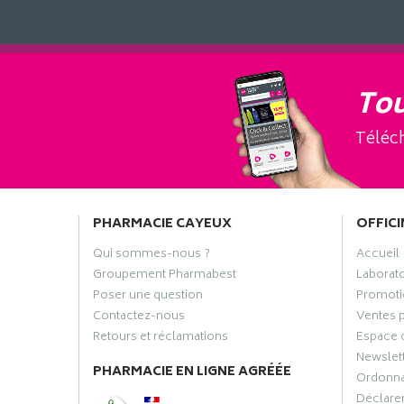
Tou
Téléch
PHARMACIE CAYEUX
OFFICI
Qui sommes-nous ?
Accueil
Groupement Pharmabest
Laborat
Poser une question
Promoti
Contactez-nous
Ventes 
Retours et réclamations
Espace 
Newslet
PHARMACIE EN LIGNE AGRÉÉE
Ordonn
Déclarer