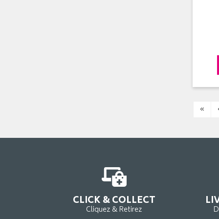
«
CLICK & COLLECT
LI
Cliquez & Retirez
D