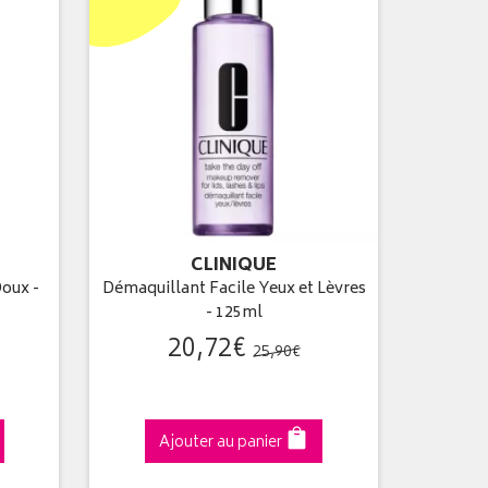
CLINIQUE
Doux -
Démaquillant Facile Yeux et Lèvres
- 125ml
20
,
72
€
25
,
90
€
Ajouter au panier