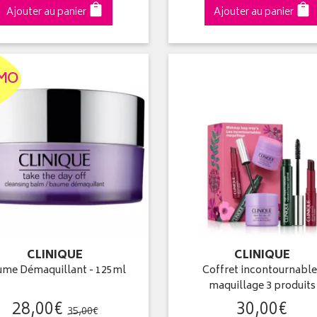
Ajouter au panier
Ajouter au panier
MO
CLINIQUE
CLINIQUE
ume Démaquillant - 125ml
Coffret incontournable
maquillage 3 produits
28
,
00
€
30
,
00
€
35
,
00
€