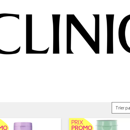
Trier pa
PRIX
MO
PROMO