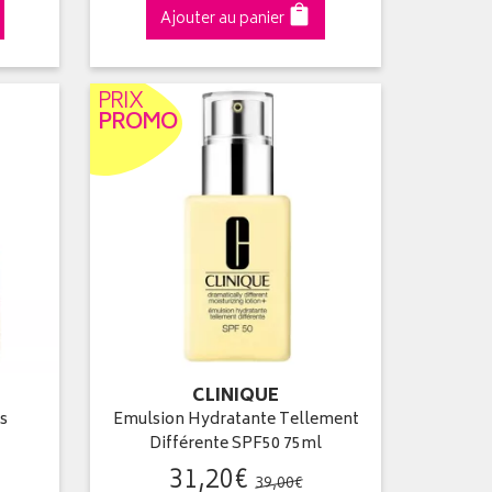
Ajouter au panier
PRIX
PROMO
CLINIQUE
s
Emulsion Hydratante Tellement
Différente SPF50 75ml
31
,
20
€
39
,
00
€