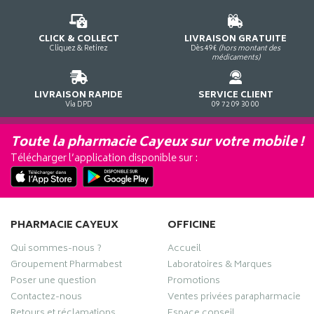
CLICK & COLLECT
LIVRAISON GRATUITE
Cliquez & Retirez
Dès 49€
(hors montant des
médicaments)
LIVRAISON RAPIDE
SERVICE CLIENT
Via DPD
09 72 09 30 00
Toute la pharmacie Cayeux sur votre mobile !
Télécharger l’application disponible sur :
PHARMACIE CAYEUX
OFFICINE
Qui sommes-nous ?
Accueil
Groupement Pharmabest
Laboratoires & Marques
Poser une question
Promotions
Contactez-nous
Ventes privées parapharmacie
Retours et réclamations
Espace conseil