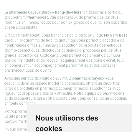
La
pharmacie Cayeux Berck – Rang-du-Fliers
fait désormais partie du
groupement
Pharmabest
, l’un des réseaux de pharmacies les plus
reconnus en France, réputé pour son exigence de qualité, son expertise
et son accessibilité.
Grâce à
Pharmabest
, vous bénéficiez de la carte privilège
My Very Best
Card
, un programme de fidélité gratuit qui vous permet d’accéder à de
nombreuses offres sur une large sélection de produits cosmétiques,
dermo-cosmétiques, diététiques et bien-être, proposés par les plus
grands laboratoires. Cette carte vous permet également de cumuler
des points fidélité et de recevoir régulièrement des bons d’achat, tout
en conservant un accompagnement personnalisé et des conseils
pharmaceutiques de qualité.
Avec une surface de vente de
800 m²
, la
pharmacie Cayeux
vous
accueille dans un espace moderne et spacieux, offrant un choix très
large de produits en pharmacie et parapharmacie, sélectionnés avec
rigueur et proposés à des prix attractifs. Notre équipe de pharmaciens
et de préparateurs est à votre écoute pour vous conseiller au quotidien,
en toute confiance.
Votre pharmacie en ligne :
pharmacie-cayeux.fr
Le site
pharmacie-cayeux.fr
Nous utilisons des
est le prolongement digital de la pharmacie
Cayeux Pharmabest Berck-sur-Mer – Rang-du-Fliers.
cookies
Il vous permet de réaliser vos achats en ligne parmi des milliers de