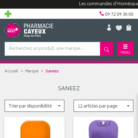
Les commandes d'Homéopathie
09 72 09 30 00
MENU
Accueil
Marque
Saneez
SANEEZ
Trier par disponibilité
12 articles par page