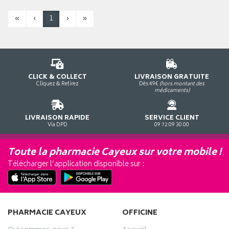
«
‹
1
›
»
CLICK & COLLECT
LIVRAISON GRATUITE
Cliquez & Retirez
Dès 49€
(hors montant des
médicaments)
LIVRAISON RAPIDE
SERVICE CLIENT
Via DPD
09 72 09 30 00
Toute la pharmacie Cayeux sur votre mobile !
Télécharger l’application disponible sur :
PHARMACIE CAYEUX
OFFICINE