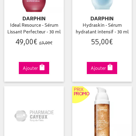
DARPHIN
DARPHIN
Ideal Resource - Sérum
Hydraskin - Sérum
Lissant Perfecteur - 30 ml
hydratant intensif - 30 ml
49
,
00
€
55
,
00
€
69
,
00
€
Ajouter
Ajouter
PRIX
PROMO