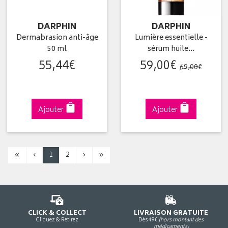
DARPHIN
DARPHIN
Dermabrasion anti-âge
Lumière essentielle -
50 ml
sérum huile…
55
,
44
€
59
,
00
€
69
,
00
€
Ajouter
Ajouter
«
‹
1
2
›
»
CLICK & COLLECT
LIVRAISON GRATUITE
Cliquez & Retirez
Dès 49€
(hors montant des
médicaments)