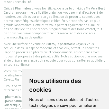
et son accessibilité.
Grâce à
Pharmabest
, vous bénéficiez de la carte privilège
My Very Best
Card
, un programme de fidélité gratuit qui vous permet d’accéder à de
nombreuses offres sur une large sélection de produits cosmétiques,
dermo-cosmétiques, diététiques et bien-être, proposés par les plus
grands laboratoires. Cette carte vous permet également de cumuler
des points fidélité et de recevoir régulièrement des bons d’achat, tout
en conservant un accompagnement personnalisé et des conseils
pharmaceutiques de qualité.
Avec une surface de vente de
800 m²
, la
pharmacie Cayeux
vous
accueille dans un espace moderne et spacieux, offrant un choix très
large de produits en pharmacie et parapharmacie, sélectionnés avec
rigueur et proposés à des prix attractifs. Notre équipe de pharmaciens
et de préparateurs est à votre écoute pour vous conseiller au quotidien,
en toute confiance.
Votre pharmacie en ligne :
pharmacie-cayeux.fr
Le site
pharmacie-cayeux.fr
est le prolongement digital de la pharmacie
Nous utilisons des
Cayeux Pharmabest Berck-sur-Mer – Rang-du-Fliers.
Il vous permet de réaliser vos achats en ligne parmi des milliers de
cookies
références en :
-pharmacie,
Nous utilisons des cookies et d'autres
-parapharmacie,
technologies de suivi pour améliorer
-diététique,