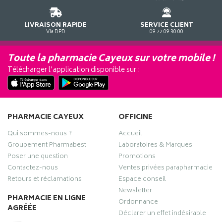
LIVRAISON RAPIDE
SERVICE CLIENT
Via DPD
09 72 09 30 00
Toute la pharmacie Cayeux sur votre mobile !
Télécharger l’application disponible sur :
PHARMACIE CAYEUX
OFFICINE
Qui sommes-nous ?
Accueil
Groupement Pharmabest
Laboratoires & Marques
Poser une question
Promotions
Contactez-nous
Ventes privées parapharmacie
Retours et réclamations
Espace conseil
Newsletter
PHARMACIE EN LIGNE
Ordonnance
AGRÉÉE
Déclarer un effet indésirable