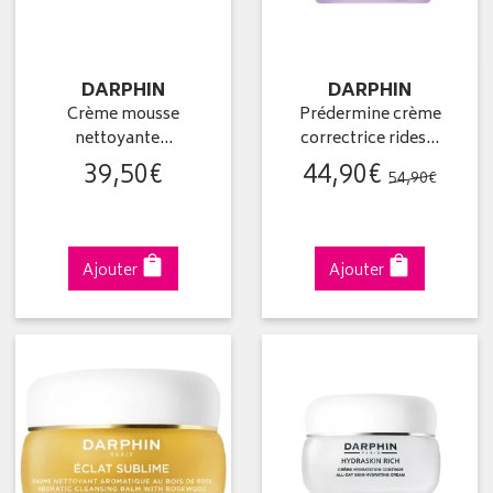
DARPHIN
DARPHIN
Crème mousse
Prédermine crème
nettoyante…
correctrice rides…
39
,
50
€
44
,
90
€
54
,
90
€
Ajouter
Ajouter