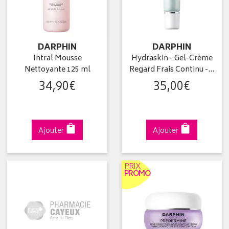
DARPHIN
DARPHIN
Intral Mousse
Hydraskin - Gel-Crème
Nettoyante 125 ml
Regard Frais Continu -…
34
,
90
€
35
,
00
€
Ajouter
Ajouter
PRIX
PROMO