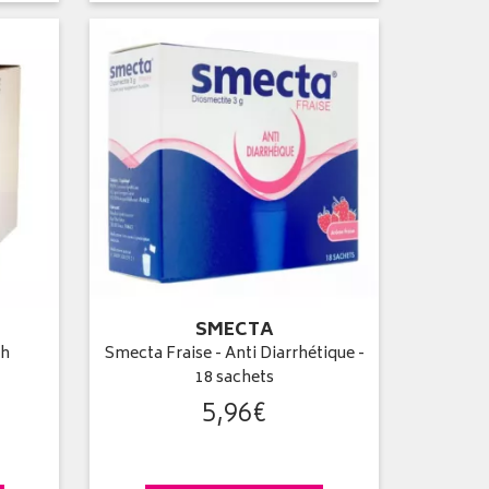
SMECTA
ch
Smecta Fraise - Anti Diarrhétique -
18 sachets
5
,
96
€