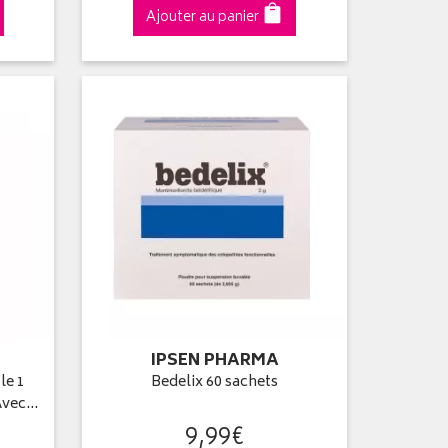
Ajouter au panier
IPSEN PHARMA
le 1
Bedelix 60 sachets
 Avec…
9
,
99
€