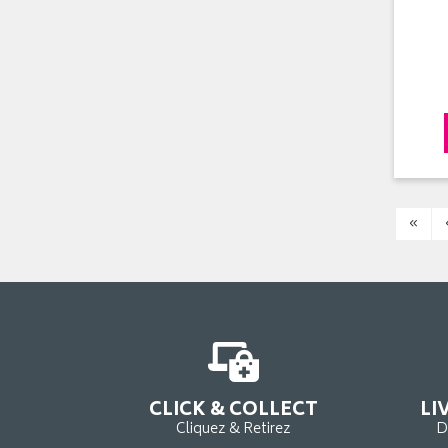
«
CLICK & COLLECT
LI
Cliquez & Retirez
D