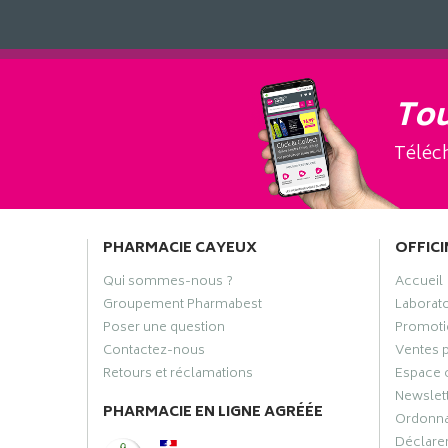
Tou
Téléch
PHARMACIE CAYEUX
OFFICI
Qui sommes-nous ?
Accueil
Groupement Pharmabest
Laborat
Poser une question
Promoti
Contactez-nous
Ventes 
Retours et réclamations
Espace 
Newslet
PHARMACIE EN LIGNE AGRÉÉE
Ordonn
Déclarer