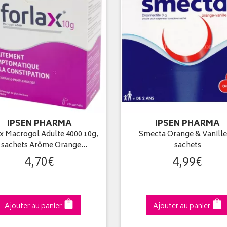
IPSEN PHARMA
IPSEN PHARMA
x Macrogol Adulte 4000 10g,
Smecta Orange & Vanille
 sachets Arôme Orange…
sachets
4
,
70
€
4
,
99
€
Ajouter au panier
Ajouter au panier