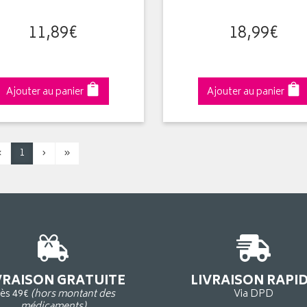
11
,
89
€
18
,
99
€
Ajouter au panier
Ajouter au panier
‹
1
›
»
VRAISON GRATUITE
LIVRAISON RAPI
ès 49€
(hors montant des
Via DPD
médicaments)