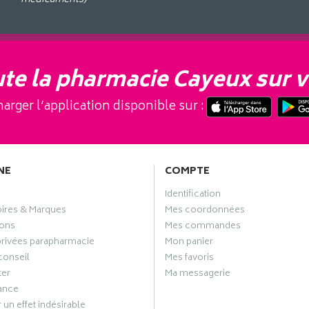
te la pharmacie Cayeux sur v
arger l’application disponible sur :
NE
COMPTE
Identification
oires & Marques
Mes coordonnées
ons
Mes commandes
privées parapharmacie
Mon panier
conseil
Mes favoris
ter
Ma messagerie
ance
 un effet indésirable