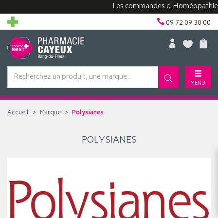
Les commandes d'Homéopathie peu
09 72 09 30 00
MENU
Accueil
Marque
Polysianes
POLYSIANES