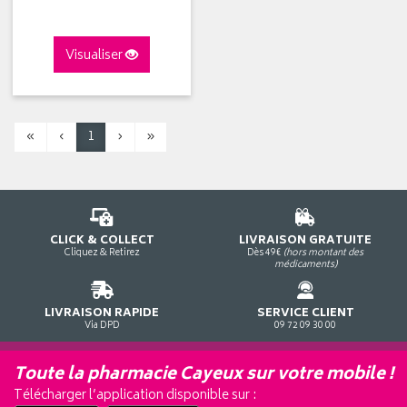
Visualiser
«
‹
1
›
»
CLICK & COLLECT
LIVRAISON GRATUITE
Cliquez & Retirez
Dès 49€
(hors montant des
médicaments)
LIVRAISON RAPIDE
SERVICE CLIENT
Via DPD
09 72 09 30 00
Toute la pharmacie Cayeux sur votre mobile !
Télécharger l’application disponible sur :