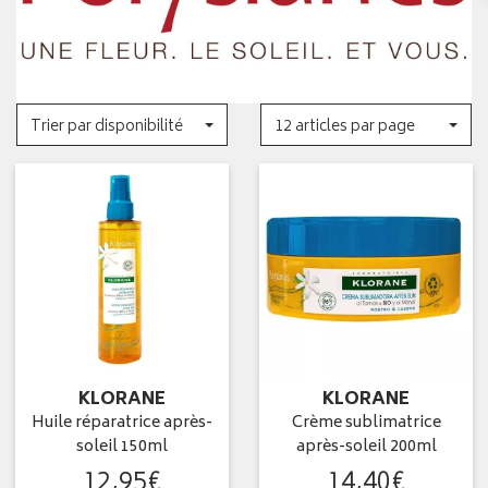
Trier par disponibilité
12 articles par page
KLORANE
KLORANE
Huile réparatrice après-
Crème sublimatrice
soleil 150ml
après-soleil 200ml
12
,
95
€
14
,
40
€