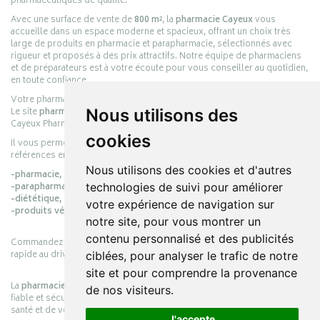
pharmaceutiques de qualité.
Avec une surface de vente de
800 m²
, la
pharmacie Cayeux
vous
accueille dans un espace moderne et spacieux, offrant un choix très
large de produits en pharmacie et parapharmacie, sélectionnés avec
rigueur et proposés à des prix attractifs. Notre équipe de pharmaciens
et de préparateurs est à votre écoute pour vous conseiller au quotidien,
en toute confiance.
Votre pharmacie en ligne :
pharmacie-cayeux.fr
Nous utilisons des
Le site
pharmacie-cayeux.fr
est le prolongement digital de la pharmacie
Cayeux Pharmabest Berck-sur-Mer – Rang-du-Fliers.
cookies
Il vous permet de réaliser vos achats en ligne parmi des milliers de
références en :
Nous utilisons des cookies et d'autres
-pharmacie,
technologies de suivi pour améliorer
-parapharmacie,
-diététique,
votre expérience de navigation sur
-produits vétérinaires.
notre site, pour vous montrer un
contenu personnalisé et des publicités
Commandez simplement vos produits en ligne et choisissez le retrait
rapide au drive ou la livraison à domicile, en toute simplicité.
ciblées, pour analyser le trafic de notre
site et pour comprendre la provenance
La
pharmacie Cayeux
s’engage à vous offrir une expérience pratique,
de nos visiteurs.
fiable et sécurisée, en officine comme en ligne, au service de votre
santé et de votre bien-être.
J'accepte