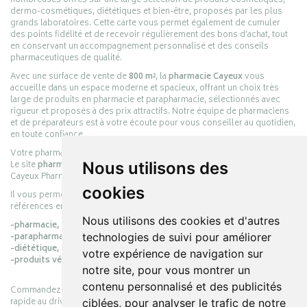
nombreuses offres sur une large sélection de produits cosmétiques,
dermo-cosmétiques, diététiques et bien-être, proposés par les plus
grands laboratoires. Cette carte vous permet également de cumuler
des points fidélité et de recevoir régulièrement des bons d’achat, tout
en conservant un accompagnement personnalisé et des conseils
pharmaceutiques de qualité.
Avec une surface de vente de
800 m²
, la
pharmacie Cayeux
vous
accueille dans un espace moderne et spacieux, offrant un choix très
large de produits en pharmacie et parapharmacie, sélectionnés avec
rigueur et proposés à des prix attractifs. Notre équipe de pharmaciens
et de préparateurs est à votre écoute pour vous conseiller au quotidien,
en toute confiance.
Votre pharmacie en ligne :
pharmacie-cayeux.fr
Nous utilisons des
Le site
pharmacie-cayeux.fr
est le prolongement digital de la pharmacie
Cayeux Pharmabest Berck-sur-Mer – Rang-du-Fliers.
cookies
Il vous permet de réaliser vos achats en ligne parmi des milliers de
références en :
Nous utilisons des cookies et d'autres
-pharmacie,
technologies de suivi pour améliorer
-parapharmacie,
-diététique,
votre expérience de navigation sur
-produits vétérinaires.
notre site, pour vous montrer un
contenu personnalisé et des publicités
Commandez simplement vos produits en ligne et choisissez le retrait
rapide au drive ou la livraison à domicile, en toute simplicité.
ciblées, pour analyser le trafic de notre