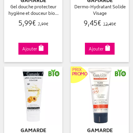
GAMARDE
GAMARDE
Gel douche protecteur
Dermo-Hydratant Solide
hygiène et douceur bio…
Visage
5
,
99
€
9
,
45
€
7
,
99
€
12
,
45
€
Ajouter
Ajouter
PRIX
PROMO
GAMARDE
GAMARDE