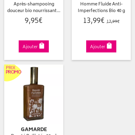
Après-shampooing
Homme Fluide Anti-
douceur bio nourrissant…
Imperfections Bio 40 g
9
,
95
€
13
,
99
€
17
,
99
€
Ajouter
Ajouter
PRIX
PROMO
GAMARDE