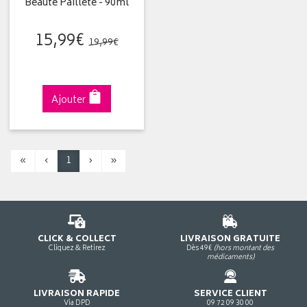
Beauté Pailleté - 90ml
15
,
99
€
19
,
99
€
Ajouter
«
‹
1
›
»
CLICK & COLLECT
LIVRAISON GRATUITE
Cliquez & Retirez
Dès 49€
(hors montant des
médicaments)
LIVRAISON RAPIDE
SERVICE CLIENT
Via DPD
09 72 09 30 00