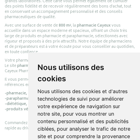
grands laboratoires. Cette carte vous permet également de cumuler
des points fidélité et de recevoir régulièrement des bons d’achat, tout
en conservant un accompagnement personnalisé et des conseils
pharmaceutiques de qualité.
Avec une surface de vente de
800 m²
, la
pharmacie Cayeux
vous
accueille dans un espace moderne et spacieux, offrant un choix très
large de produits en pharmacie et parapharmacie, sélectionnés avec
rigueur et proposés à des prix attractifs. Notre équipe de pharmaciens
et de préparateurs est à votre écoute pour vous conseiller au quotidien,
en toute confiance.
Votre pharmacie en ligne :
pharmacie-cayeux.fr
Nous utilisons des
Le site
pharmacie-cayeux.fr
est le prolongement digital de la pharmacie
Cayeux Pharmabest Berck-sur-Mer – Rang-du-Fliers.
cookies
Il vous permet de réaliser vos achats en ligne parmi des milliers de
références en :
Nous utilisons des cookies et d'autres
-pharmacie,
technologies de suivi pour améliorer
-parapharmacie,
-diététique,
votre expérience de navigation sur
-produits vétérinaires.
notre site, pour vous montrer un
contenu personnalisé et des publicités
Commandez simplement vos produits en ligne et choisissez le retrait
rapide au drive ou la livraison à domicile, en toute simplicité.
ciblées, pour analyser le trafic de notre
site et pour comprendre la provenance