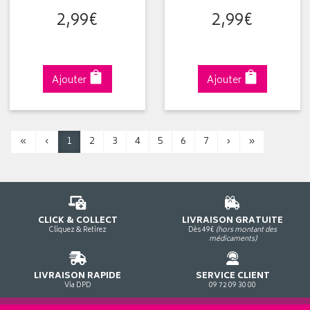
2
,
99
€
2
,
99
€
Ajouter
Ajouter
«
‹
1
2
3
4
5
6
7
›
»
CLICK & COLLECT
LIVRAISON GRATUITE
Cliquez & Retirez
Dès 49€
(hors montant des
médicaments)
LIVRAISON RAPIDE
SERVICE CLIENT
Via DPD
09 72 09 30 00