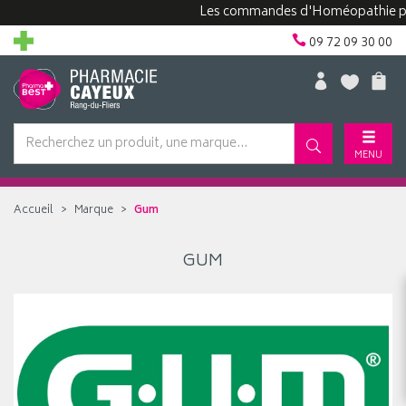
Les commandes d'Homéopathie peuve
09 72 09 30 00
MENU
Accueil
Marque
Gum
GUM