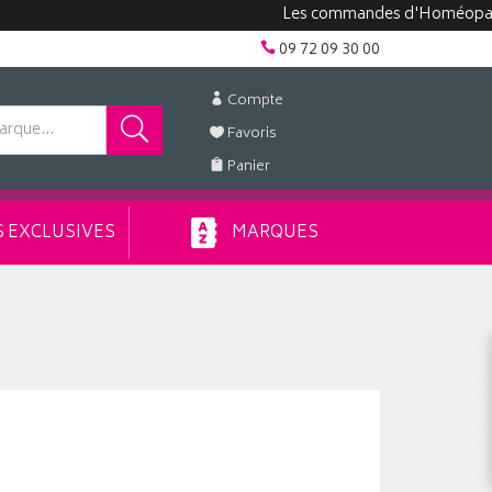
Les commandes d'Homéopathie p
09 72 09 30 00
Compte
Favoris
Panier
 EXCLUSIVES
MARQUES