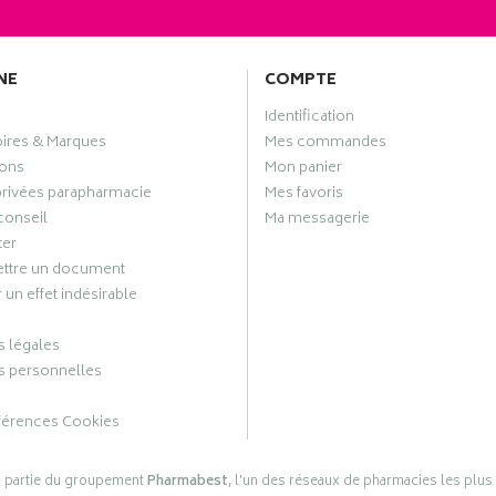
NE
COMPTE
Identification
oires & Marques
Mes commandes
ons
Mon panier
privées parapharmacie
Mes favoris
conseil
Ma messagerie
ter
ttre un document
 un effet indésirable
 légales
 personnelles
férences Cookies
s partie du groupement
Pharmabest
, l’un des réseaux de pharmacies les plus