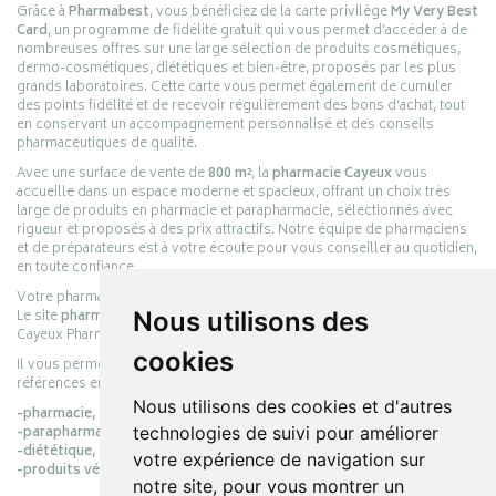
Grâce à
Pharmabest
, vous bénéficiez de la carte privilège
My Very Best
Card
, un programme de fidélité gratuit qui vous permet d’accéder à de
nombreuses offres sur une large sélection de produits cosmétiques,
dermo-cosmétiques, diététiques et bien-être, proposés par les plus
grands laboratoires. Cette carte vous permet également de cumuler
des points fidélité et de recevoir régulièrement des bons d’achat, tout
en conservant un accompagnement personnalisé et des conseils
pharmaceutiques de qualité.
Avec une surface de vente de
800 m²
, la
pharmacie Cayeux
vous
accueille dans un espace moderne et spacieux, offrant un choix très
large de produits en pharmacie et parapharmacie, sélectionnés avec
rigueur et proposés à des prix attractifs. Notre équipe de pharmaciens
et de préparateurs est à votre écoute pour vous conseiller au quotidien,
en toute confiance.
Votre pharmacie en ligne :
pharmacie-cayeux.fr
Le site
pharmacie-cayeux.fr
Nous utilisons des
est le prolongement digital de la pharmacie
Cayeux Pharmabest Berck-sur-Mer – Rang-du-Fliers.
cookies
Il vous permet de réaliser vos achats en ligne parmi des milliers de
références en :
Nous utilisons des cookies et d'autres
-pharmacie,
-parapharmacie,
technologies de suivi pour améliorer
-diététique,
votre expérience de navigation sur
-produits vétérinaires.
notre site, pour vous montrer un