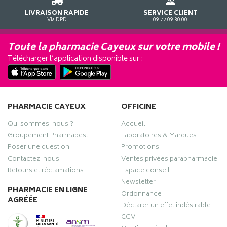
LIVRAISON RAPIDE
SERVICE CLIENT
Via DPD
09 72 09 30 00
Toute la pharmacie Cayeux sur votre mobile !
Télécharger l’application disponible sur :
PHARMACIE CAYEUX
OFFICINE
Qui sommes-nous ?
Accueil
Groupement Pharmabest
Laboratoires & Marques
Poser une question
Promotions
Contactez-nous
Ventes privées parapharmacie
Retours et réclamations
Espace conseil
Newsletter
PHARMACIE EN LIGNE
Ordonnance
AGRÉÉE
Déclarer un effet indésirable
CGV