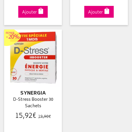
Ajouter
Ajouter
REMISE
-20%
SYNERGIA
D-Stress Booster 30
Sachets
15
,
92
€
19
,
90
€