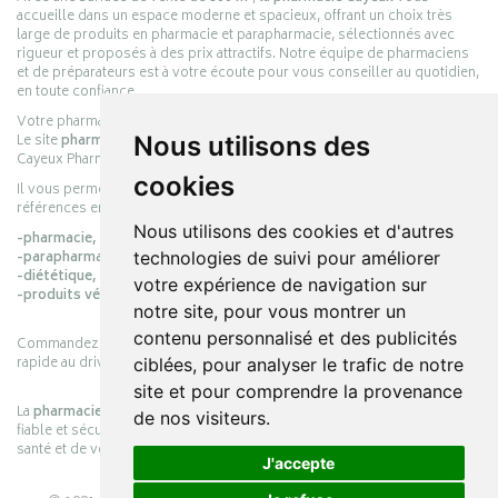
accueille dans un espace moderne et spacieux, offrant un choix très
large de produits en pharmacie et parapharmacie, sélectionnés avec
rigueur et proposés à des prix attractifs. Notre équipe de pharmaciens
et de préparateurs est à votre écoute pour vous conseiller au quotidien,
en toute confiance.
Votre pharmacie en ligne :
pharmacie-cayeux.fr
Nous utilisons des
Le site
pharmacie-cayeux.fr
est le prolongement digital de la pharmacie
Cayeux Pharmabest Berck-sur-Mer – Rang-du-Fliers.
cookies
Il vous permet de réaliser vos achats en ligne parmi des milliers de
références en :
Nous utilisons des cookies et d'autres
-pharmacie,
technologies de suivi pour améliorer
-parapharmacie,
-diététique,
votre expérience de navigation sur
-produits vétérinaires.
notre site, pour vous montrer un
contenu personnalisé et des publicités
Commandez simplement vos produits en ligne et choisissez le retrait
rapide au drive ou la livraison à domicile, en toute simplicité.
ciblées, pour analyser le trafic de notre
site et pour comprendre la provenance
La
pharmacie Cayeux
s’engage à vous offrir une expérience pratique,
de nos visiteurs.
fiable et sécurisée, en officine comme en ligne, au service de votre
santé et de votre bien-être.
J'accepte