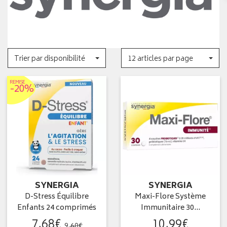
Trier par disponibilité
12 articles par page
REMISE
-20%
SYNERGIA
SYNERGIA
D-Stress Équilibre
Maxi-Flore Système
Enfants 24 comprimés
Immunitaire 30…
7
,
68
€
10
,
99
€
9
,
60
€