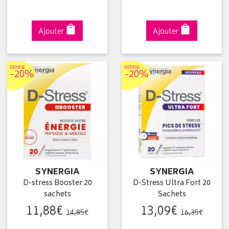
Ajouter
Ajouter
REMISE
REMISE
-20%
-20%
SYNERGIA
SYNERGIA
D-stress Booster 20
D-Stress Ultra Fort 20
sachets
Sachets
11
,
88
€
13
,
09
€
14
,
85
€
16
,
35
€