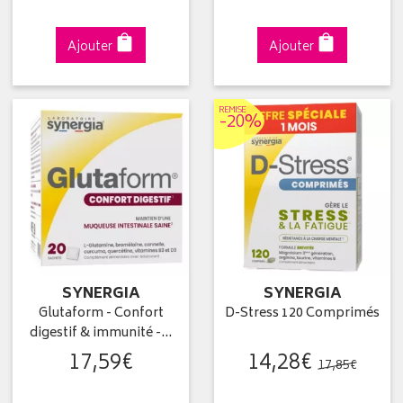
Ajouter
Ajouter
REMISE
-20%
SYNERGIA
SYNERGIA
Glutaform - Confort
D-Stress 120 Comprimés
digestif & immunité -…
17
,
59
€
14
,
28
€
17
,
85
€