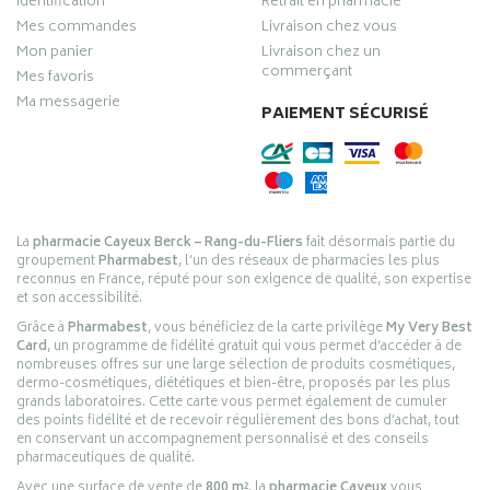
Identification
Retrait en pharmacie
Mes commandes
Livraison chez vous
Mon panier
Livraison chez un
commerçant
Mes favoris
Ma messagerie
PAIEMENT SÉCURISÉ
La
pharmacie Cayeux Berck – Rang-du-Fliers
fait désormais partie du
groupement
Pharmabest
, l’un des réseaux de pharmacies les plus
reconnus en France, réputé pour son exigence de qualité, son expertise
et son accessibilité.
Grâce à
Pharmabest
, vous bénéficiez de la carte privilège
My Very Best
Card
, un programme de fidélité gratuit qui vous permet d’accéder à de
nombreuses offres sur une large sélection de produits cosmétiques,
dermo-cosmétiques, diététiques et bien-être, proposés par les plus
grands laboratoires. Cette carte vous permet également de cumuler
des points fidélité et de recevoir régulièrement des bons d’achat, tout
en conservant un accompagnement personnalisé et des conseils
pharmaceutiques de qualité.
Avec une surface de vente de
800 m²
, la
pharmacie Cayeux
vous