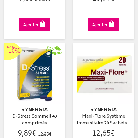
Ajouter
Ajouter
REMISE
-20%
SYNERGIA
SYNERGIA
D-Stress Sommeil 40
Maxi-Flore Système
comprimés
Immunitaire 20 Sachets…
9
,
89
€
12
,
65
€
12
,
35
€