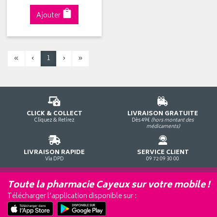
Ajouter
«
‹
1
›
»
CLICK & COLLECT
LIVRAISON GRATUITE
Cliquez & Retirez
Dès 49€
(hors montant des
médicaments)
LIVRAISON RAPIDE
SERVICE CLIENT
Via DPD
09 72 09 30 00
Toute la pharmacie Cayeux sur votre mobile !
Télécharger l’application disponible sur :