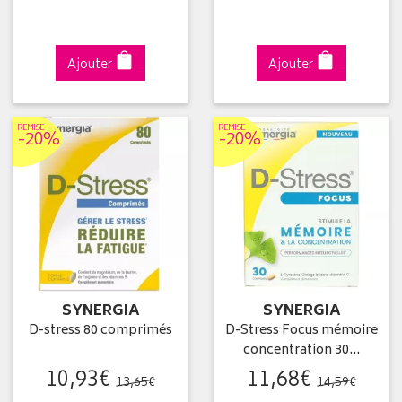
Ajouter
Ajouter
REMISE
REMISE
-20%
-20%
SYNERGIA
SYNERGIA
D-stress 80 comprimés
D-Stress Focus mémoire
concentration 30…
10
,
93
€
11
,
68
€
13
,
65
€
14
,
59
€