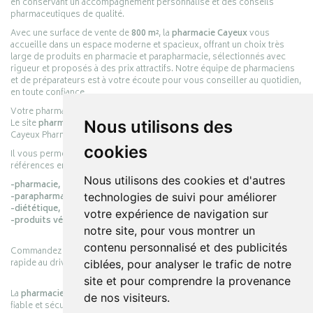
en conservant un accompagnement personnalisé et des conseils
pharmaceutiques de qualité.
Avec une surface de vente de
800 m²
, la
pharmacie Cayeux
vous
accueille dans un espace moderne et spacieux, offrant un choix très
large de produits en pharmacie et parapharmacie, sélectionnés avec
rigueur et proposés à des prix attractifs. Notre équipe de pharmaciens
et de préparateurs est à votre écoute pour vous conseiller au quotidien,
en toute confiance.
Votre pharmacie en ligne :
pharmacie-cayeux.fr
Nous utilisons des
Le site
pharmacie-cayeux.fr
est le prolongement digital de la pharmacie
Cayeux Pharmabest Berck-sur-Mer – Rang-du-Fliers.
cookies
Il vous permet de réaliser vos achats en ligne parmi des milliers de
références en :
Nous utilisons des cookies et d'autres
-pharmacie,
technologies de suivi pour améliorer
-parapharmacie,
-diététique,
votre expérience de navigation sur
-produits vétérinaires.
notre site, pour vous montrer un
contenu personnalisé et des publicités
Commandez simplement vos produits en ligne et choisissez le retrait
rapide au drive ou la livraison à domicile, en toute simplicité.
ciblées, pour analyser le trafic de notre
site et pour comprendre la provenance
La
pharmacie Cayeux
s’engage à vous offrir une expérience pratique,
de nos visiteurs.
fiable et sécurisée, en officine comme en ligne, au service de votre