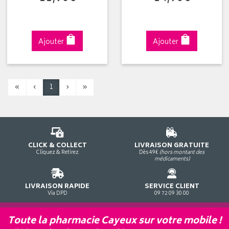
Ajouter
Ajouter
«
‹
1
›
»
CLICK & COLLECT
LIVRAISON GRATUITE
Cliquez & Retirez
Dès 49€
(hors montant des
médicaments)
LIVRAISON RAPIDE
SERVICE CLIENT
Via DPD
09 72 09 30 00
Toute la pharmacie Cayeux sur votre mobile !