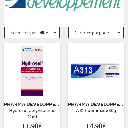
Trier par disponibilité
12 articles par page
PHARMA DÉVELOPPEMENT
PHARMA DÉVELOPPEMENT
Hydrosol polyvitaminé
A 313 pommade 50g
20ml
11
,
90
€
14
,
90
€