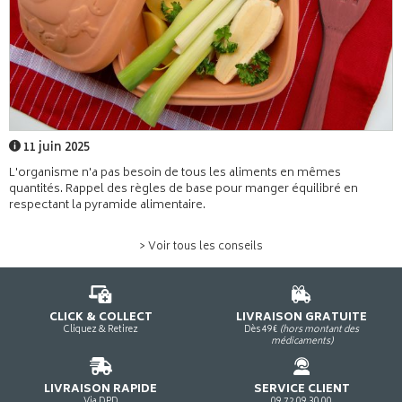
11 juin 2025
L'organisme n'a pas besoin de tous les aliments en mêmes
quantités. Rappel des règles de base pour manger équilibré en
respectant la pyramide alimentaire.
> Voir tous les conseils
CLICK & COLLECT
LIVRAISON GRATUITE
Cliquez & Retirez
Dès 49€
(hors montant des
médicaments)
LIVRAISON RAPIDE
SERVICE CLIENT
Via DPD
09 72 09 30 00