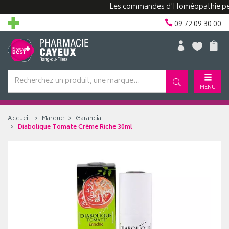
Les commandes d'Homéopathie peuvent 
09 72 09 30 00
MENU
Accueil
Marque
Garancia
Diabolique Tomate Crème Riche 30ml