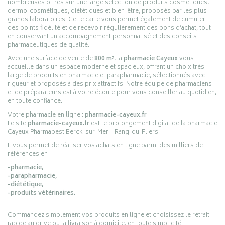
nombreuses offres sur une large sélection de produits cosmétiques,
dermo-cosmétiques, diététiques et bien-être, proposés par les plus
grands laboratoires. Cette carte vous permet également de cumuler
des points fidélité et de recevoir régulièrement des bons d’achat, tout
en conservant un accompagnement personnalisé et des conseils
pharmaceutiques de qualité.
Avec une surface de vente de
800 m²
, la
pharmacie Cayeux
vous
accueille dans un espace moderne et spacieux, offrant un choix très
large de produits en pharmacie et parapharmacie, sélectionnés avec
rigueur et proposés à des prix attractifs. Notre équipe de pharmaciens
et de préparateurs est à votre écoute pour vous conseiller au quotidien,
en toute confiance.
Votre pharmacie en ligne :
pharmacie-cayeux.fr
Le site
pharmacie-cayeux.fr
est le prolongement digital de la pharmacie
Cayeux Pharmabest Berck-sur-Mer – Rang-du-Fliers.
Il vous permet de réaliser vos achats en ligne parmi des milliers de
références en :
-pharmacie,
-parapharmacie,
-diététique,
-produits vétérinaires.
Commandez simplement vos produits en ligne et choisissez le retrait
rapide au drive ou la livraison à domicile, en toute simplicité.