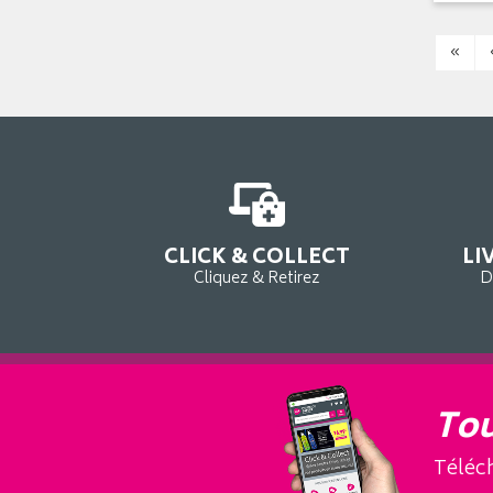
«
CLICK & COLLECT
LI
Cliquez & Retirez
D
Tou
Téléch