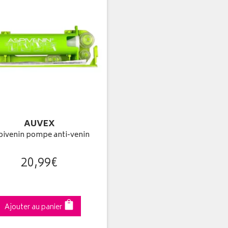
AUVEX
pivenin pompe anti-venin
20
,
99
€
Ajouter au panier