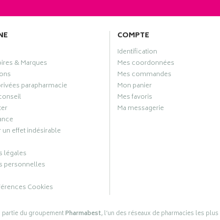
NE
COMPTE
Identification
oires & Marques
Mes coordonnées
ons
Mes commandes
privées parapharmacie
Mon panier
conseil
Mes favoris
ter
Ma messagerie
ance
 un effet indésirable
 légales
 personnelles
férences Cookies
s partie du groupement
Pharmabest
, l’un des réseaux de pharmacies les plus