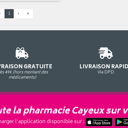
‹
1
›
»
VRAISON GRATUITE
LIVRAISON RAPI
ès 49€
(hors montant des
Via DPD
médicaments)
te la pharmacie Cayeux sur v
arger l’application disponible sur :