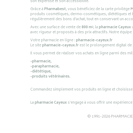
son expertise et son accessibilité.
Grâce à
Pharmabest
, vous bénéficiez de la carte privilège
M
produits cosmétiques, dermo-cosmétiques, diététiques et bi
régulièrement des bons d’achat, tout en conservant un ac
Avec une surface de vente de
800 m²
, la
pharmacie Cayeux
v
avec rigueur et proposés à des prix attractifs. Notre équipe
Votre pharmacie en ligne :
pharmacie-cayeux.fr
Le site
pharmacie-cayeux.fr
est le prolongement digital de
Il vous permet de réaliser vos achats en ligne parmi des mil
-pharmacie,
-parapharmacie,
-diététique,
-produits vétérinaires.
Commandez simplement vos produits en ligne et choisissez le 
La
pharmacie Cayeux
s’engage à vous offrir une expérience p
© 1991-2026
PHARMACIE