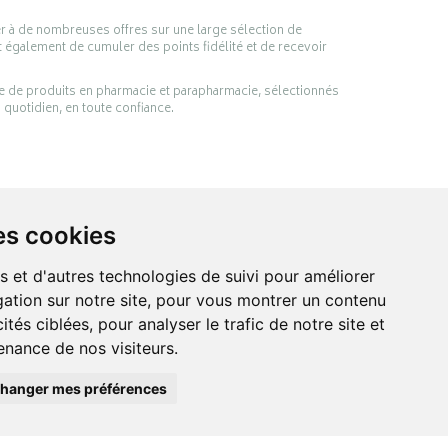
er à de nombreuses offres sur une large sélection de
 également de cumuler des points fidélité et de recevoir
ge de produits en pharmacie et parapharmacie, sélectionnés
 quotidien, en toute confiance.
es cookies
s et d'autres technologies de suivi pour améliorer
ation sur notre site, pour vous montrer un contenu
ités ciblées, pour analyser le trafic de notre site et
anté et de votre bien-être.
nance de nos visiteurs.
hanger mes préférences
acie en ligne Apotekisto