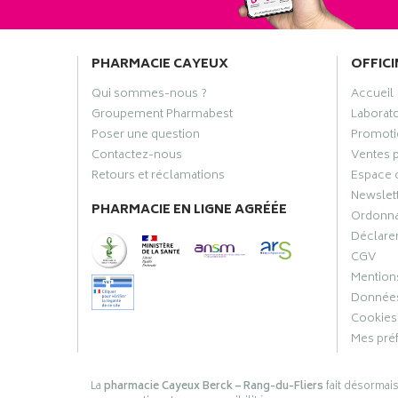
PHARMACIE CAYEUX
OFFICI
Qui sommes-nous ?
Accueil
Groupement Pharmabest
Laborat
Poser une question
Promoti
Contactez-nous
Ventes 
Retours et réclamations
Espace 
Newslet
PHARMACIE EN LIGNE AGRÉÉE
Ordonn
Déclarer
CGV
Mentions
Données
Cookies
Mes pré
La
pharmacie Cayeux Berck – Rang-du-Fliers
fait désormai