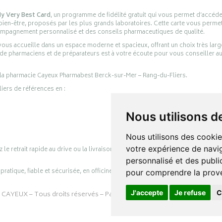
y Very Best Card
, un programme de fidélité gratuit qui vous permet d’accéd
en-être, proposés par les plus grands laboratoires. Cette carte vous permet
compagnement personnalisé et des conseils pharmaceutiques de qualité.
ous accueille dans un espace moderne et spacieux, offrant un choix très lar
 de pharmaciens et de préparateurs est à votre écoute pour vous conseiller au
 la pharmacie Cayeux Pharmabest Berck-sur-Mer – Rang-du-Fliers.
liers de références en :
Nous utilisons d
Nous utilisons des cookie
votre expérience de navig
retrait rapide au drive ou la livraison à domicile, en toute simplicité.
personnalisé et des public
ratique, fiable et sécurisée, en officine comme en ligne, au service de votre s
pour comprendre la prove
J'accepte
Je refuse
C
 CAYEUX
– Tous droits réservés – Page mise à jour le 03/08/2026 –
Pharm