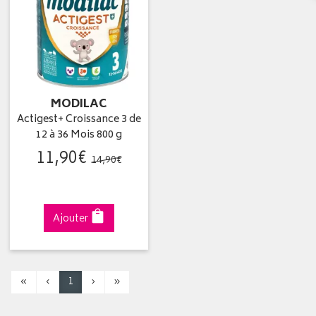
MODILAC
Actigest+ Croissance 3 de
12 à 36 Mois 800 g
11
,
90
€
14
,
90
€
Ajouter
«
‹
1
›
»