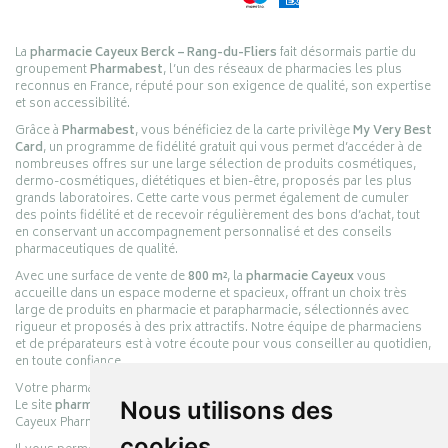
La
pharmacie Cayeux Berck – Rang-du-Fliers
fait désormais partie du
groupement
Pharmabest
, l’un des réseaux de pharmacies les plus
reconnus en France, réputé pour son exigence de qualité, son expertise
et son accessibilité.
Grâce à
Pharmabest
, vous bénéficiez de la carte privilège
My Very Best
Card
, un programme de fidélité gratuit qui vous permet d’accéder à de
nombreuses offres sur une large sélection de produits cosmétiques,
dermo-cosmétiques, diététiques et bien-être, proposés par les plus
grands laboratoires. Cette carte vous permet également de cumuler
des points fidélité et de recevoir régulièrement des bons d’achat, tout
en conservant un accompagnement personnalisé et des conseils
pharmaceutiques de qualité.
Avec une surface de vente de
800 m²
, la
pharmacie Cayeux
vous
accueille dans un espace moderne et spacieux, offrant un choix très
large de produits en pharmacie et parapharmacie, sélectionnés avec
rigueur et proposés à des prix attractifs. Notre équipe de pharmaciens
et de préparateurs est à votre écoute pour vous conseiller au quotidien,
en toute confiance.
Votre pharmacie en ligne :
pharmacie-cayeux.fr
Le site
pharmacie-cayeux.fr
Nous utilisons des
est le prolongement digital de la pharmacie
Cayeux Pharmabest Berck-sur-Mer – Rang-du-Fliers.
cookies