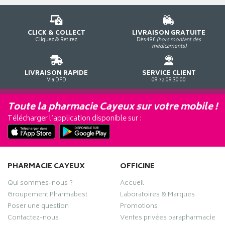
CLICK & COLLECT
LIVRAISON GRATUITE
Cliquez & Retirez
Dès 49€
(hors montant des
médicaments)
LIVRAISON RAPIDE
SERVICE CLIENT
Via DPD
09 72 09 30 00
Toute la pharmacie Cayeux sur votre mobile !
Télécharger l’application disponible sur :
PHARMACIE CAYEUX
OFFICINE
Qui sommes-nous ?
Accueil
Groupement Pharmabest
Laboratoires & Marques
Poser une question
Promotions
Contactez-nous
Ventes privées parapharmacie