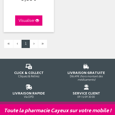
Visualiser
«
‹
1
›
»
CLICK & COLLECT
LIVRAISON GRATUITE
Cliquez & Retirez
Dès 49€
(hors montant des
médicaments)
LIVRAISON RAPIDE
SERVICE CLIENT
Via DPD
09 72 09 30 00
Toute la pharmacie Cayeux sur votre mobile !