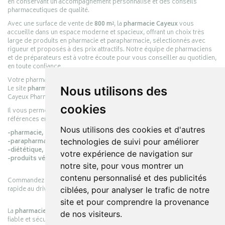
en conservant un accompagnement personnalisé et des conseils
pharmaceutiques de qualité.
Avec une surface de vente de
800 m²
, la
pharmacie Cayeux
vous
accueille dans un espace moderne et spacieux, offrant un choix très
large de produits en pharmacie et parapharmacie, sélectionnés avec
rigueur et proposés à des prix attractifs. Notre équipe de pharmaciens
et de préparateurs est à votre écoute pour vous conseiller au quotidien,
en toute confiance.
Votre pharmacie en ligne :
pharmacie-cayeux.fr
Nous utilisons des
Le site
pharmacie-cayeux.fr
est le prolongement digital de la pharmacie
Cayeux Pharmabest Berck-sur-Mer – Rang-du-Fliers.
cookies
Il vous permet de réaliser vos achats en ligne parmi des milliers de
références en :
Nous utilisons des cookies et d'autres
-pharmacie,
technologies de suivi pour améliorer
-parapharmacie,
-diététique,
votre expérience de navigation sur
-produits vétérinaires.
notre site, pour vous montrer un
contenu personnalisé et des publicités
Commandez simplement vos produits en ligne et choisissez le retrait
rapide au drive ou la livraison à domicile, en toute simplicité.
ciblées, pour analyser le trafic de notre
site et pour comprendre la provenance
La
pharmacie Cayeux
s’engage à vous offrir une expérience pratique,
de nos visiteurs.
fiable et sécurisée, en officine comme en ligne, au service de votre