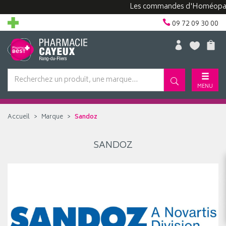
Les commandes d'Homéopathie
09 72 09 30 00
MENU
Accueil
Marque
Sandoz
SANDOZ