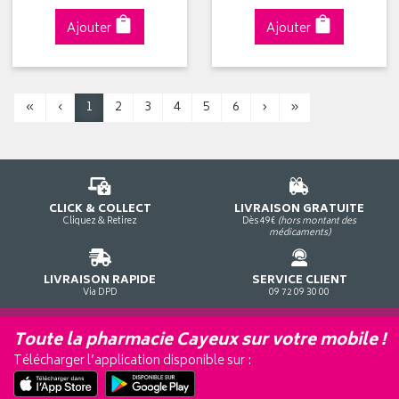
Ajouter
Ajouter
«
‹
1
2
3
4
5
6
›
»
CLICK & COLLECT
LIVRAISON GRATUITE
Cliquez & Retirez
Dès 49€
(hors montant des
médicaments)
LIVRAISON RAPIDE
SERVICE CLIENT
Via DPD
09 72 09 30 00
Toute la pharmacie Cayeux sur votre mobile !
Télécharger l’application disponible sur :