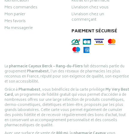
Identification
Retrait en pharmacie
Mes commandes
Livraison chez vous
Mon panier
Livraison chez un
commerçant
Mes favoris
Ma messagerie
PAIEMENT SÉCURISÉ
La
pharmacie Cayeux Berck – Rang-du-Fliers
fait désormais partie du
groupement
Pharmabest
, l’un des réseaux de pharmacies les plus
reconnus en France, réputé pour son exigence de qualité, son expertise
et son accessibilité.
Grâce à
Pharmabest
, vous bénéficiez de la carte privilège
My Very Best
Card
, un programme de fidélité gratuit qui vous permet d’accéder à de
nombreuses offres sur une large sélection de produits cosmétiques,
dermo-cosmétiques, diététiques et bien-être, proposés par les plus
grands laboratoires. Cette carte vous permet également de cumuler
des points fidélité et de recevoir régulièrement des bons d’achat, tout
en conservant un accompagnement personnalisé et des conseils
pharmaceutiques de qualité.
Avec une surface de vente de
800 m²
, la
pharmacie Cayeux
vous