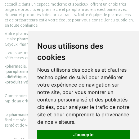
accueille dans un espace moderne et spacieux, offrant un choix très
large de produits en pharmacie et parapharmacie, sélectionnés avec
rigueur et proposés à des prix attractifs. Notre équipe de pharmaciens
et de préparateurs est à votre écoute pour vous conseiller au quotidien,
en toute confiance.
Votre pharmacie en ligne :
pharmacie-cayeux.fr
Le site
pharmacie-cayeux.fr
est le prolongement digital de la pharmacie
Nous utilisons des
Cayeux Pharmabest Berck-sur-Mer – Rang-du-Fliers.
Il vous permet de réaliser vos achats en ligne parmi des milliers de
cookies
références en :
-pharmacie,
Nous utilisons des cookies et d'autres
-parapharmacie,
technologies de suivi pour améliorer
-diététique,
-produits vétérinaires.
votre expérience de navigation sur
notre site, pour vous montrer un
Commandez simplement vos produits en ligne et choisissez le retrait
contenu personnalisé et des publicités
rapide au drive ou la livraison à domicile, en toute simplicité.
ciblées, pour analyser le trafic de notre
site et pour comprendre la provenance
La
pharmacie Cayeux
s’engage à vous offrir une expérience pratique,
fiable et sécurisée, en officine comme en ligne, au service de votre
de nos visiteurs.
santé et de votre bien-être.
J'accepte