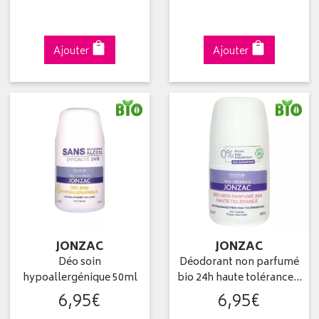
Ajouter
Ajouter
JONZAC
JONZAC
Déo soin
Déodorant non parfumé
hypoallergénique 50ml
bio 24h haute tolérance…
6
,
95
€
6
,
95
€