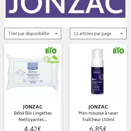
Trier par disponibilité
12 articles par page
JONZAC
JONZAC
Bébé Bio Lingettes
Men mousse à raser
Nettoyantes…
fraîcheur 150ml
4
,
42
€
6
,
85
€