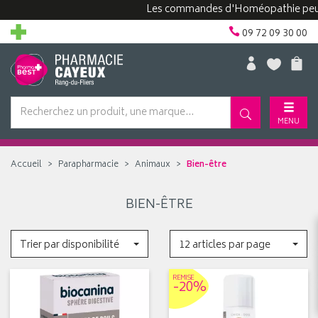
Les commandes d'Homéopathie peuvent
09 72 09 30 00
MENU
Accueil
Parapharmacie
Animaux
Bien-être
BIEN-ÊTRE
Trier par disponibilité
12 articles par page
REMISE
-20%