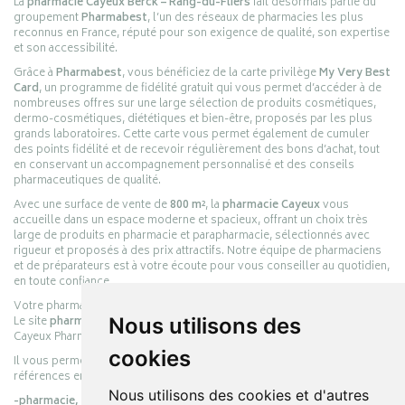
La
pharmacie Cayeux Berck – Rang-du-Fliers
fait désormais partie du
groupement
Pharmabest
, l’un des réseaux de pharmacies les plus
reconnus en France, réputé pour son exigence de qualité, son expertise
et son accessibilité.
Grâce à
Pharmabest
, vous bénéficiez de la carte privilège
My Very Best
Card
, un programme de fidélité gratuit qui vous permet d’accéder à de
nombreuses offres sur une large sélection de produits cosmétiques,
dermo-cosmétiques, diététiques et bien-être, proposés par les plus
grands laboratoires. Cette carte vous permet également de cumuler
des points fidélité et de recevoir régulièrement des bons d’achat, tout
en conservant un accompagnement personnalisé et des conseils
pharmaceutiques de qualité.
Avec une surface de vente de
800 m²
, la
pharmacie Cayeux
vous
accueille dans un espace moderne et spacieux, offrant un choix très
large de produits en pharmacie et parapharmacie, sélectionnés avec
rigueur et proposés à des prix attractifs. Notre équipe de pharmaciens
et de préparateurs est à votre écoute pour vous conseiller au quotidien,
en toute confiance.
Votre pharmacie en ligne :
pharmacie-cayeux.fr
Le site
pharmacie-cayeux.fr
Nous utilisons des
est le prolongement digital de la pharmacie
Cayeux Pharmabest Berck-sur-Mer – Rang-du-Fliers.
cookies
Il vous permet de réaliser vos achats en ligne parmi des milliers de
références en :
Nous utilisons des cookies et d'autres
-pharmacie,