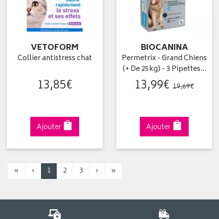
VETOFORM
BIOCANINA
Collier antistress chat
Permetrix - Grand Chiens
(+ De 25kg) - 3 Pipettes…
13
,
85
€
13
,
99
€
19
,
69
€
Ajouter
Ajouter
«
‹
1
2
3
›
»