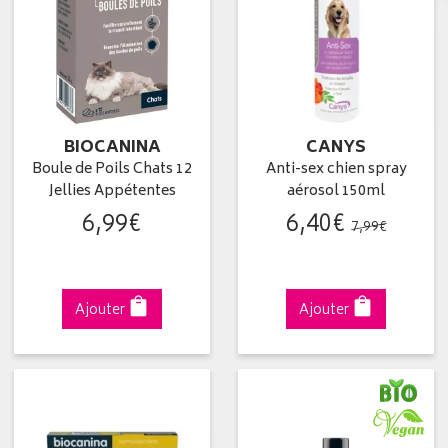
BIOCANINA
CANYS
Boule de Poils Chats 12
Anti-sex chien spray
Jellies Appétentes
aérosol 150ml
6
,
99
€
6
,
40
€
7
,
99
€
Ajouter
Ajouter