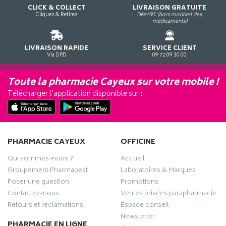
CLICK & COLLECT
LIVRAISON GRATUITE
Cliquez & Retirez
Dès 49€
(hors montant des
médicaments)
LIVRAISON RAPIDE
SERVICE CLIENT
Via DPD
09 72 09 30 00
Toute la pharmacie Cayeux sur votre mobile !
Télécharger l’application disponible sur :
PHARMACIE CAYEUX
OFFICINE
Qui sommes-nous ?
Accueil
Groupement Pharmabest
Laboratoires & Marques
Poser une question
Promotions
Contactez-nous
Ventes privées parapharmacie
Retours et réclamations
Espace conseil
Newsletter
PHARMACIE EN LIGNE