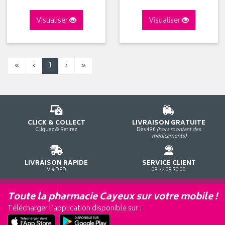
Visualiser
Visualiser
«
‹
1
›
»
CLICK & COLLECT
LIVRAISON GRATUITE
Cliquez & Retirez
Dès 49€
(hors montant des
médicaments)
LIVRAISON RAPIDE
SERVICE CLIENT
Via DPD
09 72 09 30 00
Toute la pharmacie Cayeux sur votre mobile !
Télécharger l’application disponible sur :