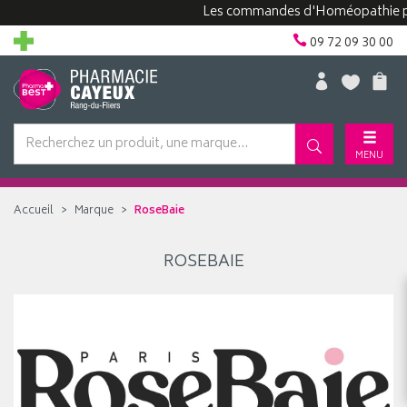
Les commandes d'Homéopathie peuve
09 72 09 30 00
MENU
Accueil
Marque
RoseBaie
ROSEBAIE