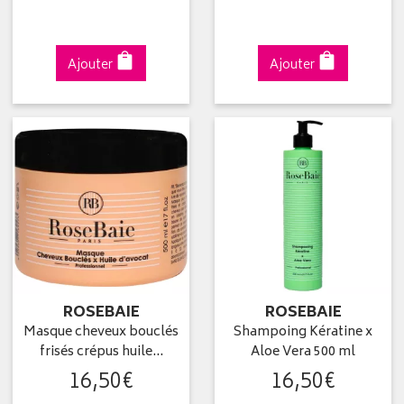
Ajouter
Ajouter
ROSEBAIE
ROSEBAIE
Masque cheveux bouclés
Shampoing Kératine x
frisés crépus huile…
Aloe Vera 500 ml
16
,
50
€
16
,
50
€