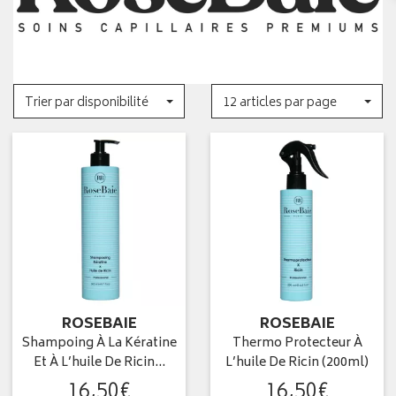
Trier par disponibilité
12 articles par page
ROSEBAIE
ROSEBAIE
Shampoing À La Kératine
Thermo Protecteur À
Et À L’huile De Ricin…
L’huile De Ricin (200ml)
16
,
50
€
16
,
50
€