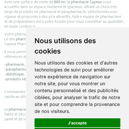
Avec une surface de vente de
800 m²
, la
pharmacie Cayeux
vous
accueille dans un espace moderne et spacieux, offrant un choix très
large de produits en pharmacie et parapharmacie, sélectionnés avec
rigueur et proposés à des prix attractifs. Notre équipe de pharmaciens
et de préparateurs est à votre écoute pour vous conseiller au quotidien,
en toute confiance.
Votre pharmacie en ligne :
pharmacie-cayeux.fr
Nous utilisons des
Le site
pharmacie-cayeux.fr
est le prolongement digital de la pharmacie
Cayeux Pharmabest Berck-sur-Mer – Rang-du-Fliers.
cookies
Il vous permet de réaliser vos achats en ligne parmi des milliers de
références en :
Nous utilisons des cookies et d'autres
-pharmacie,
technologies de suivi pour améliorer
-parapharmacie,
-diététique,
votre expérience de navigation sur
-produits vétérinaires.
notre site, pour vous montrer un
contenu personnalisé et des publicités
Commandez simplement vos produits en ligne et choisissez le retrait
rapide au drive ou la livraison à domicile, en toute simplicité.
ciblées, pour analyser le trafic de notre
site et pour comprendre la provenance
La
pharmacie Cayeux
s’engage à vous offrir une expérience pratique,
de nos visiteurs.
fiable et sécurisée, en officine comme en ligne, au service de votre
santé et de votre bien-être.
J'accepte