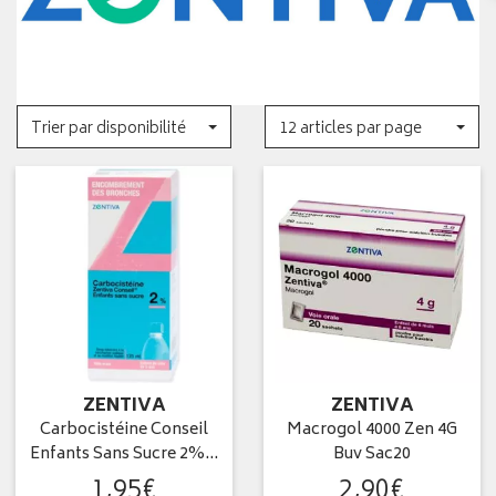
Trier par disponibilité
12 articles par page
ZENTIVA
ZENTIVA
Carbocistéine Conseil
Macrogol 4000 Zen 4G
Enfants Sans Sucre 2%…
Buv Sac20
1
,
95
€
2
,
90
€