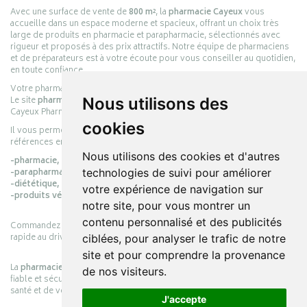
Avec une surface de vente de
800 m²
, la
pharmacie Cayeux
vous
accueille dans un espace moderne et spacieux, offrant un choix très
large de produits en pharmacie et parapharmacie, sélectionnés avec
rigueur et proposés à des prix attractifs. Notre équipe de pharmaciens
et de préparateurs est à votre écoute pour vous conseiller au quotidien,
en toute confiance.
Votre pharmacie en ligne :
pharmacie-cayeux.fr
Nous utilisons des
Le site
pharmacie-cayeux.fr
est le prolongement digital de la pharmacie
Cayeux Pharmabest Berck-sur-Mer – Rang-du-Fliers.
cookies
Il vous permet de réaliser vos achats en ligne parmi des milliers de
références en :
Nous utilisons des cookies et d'autres
-pharmacie,
technologies de suivi pour améliorer
-parapharmacie,
-diététique,
votre expérience de navigation sur
-produits vétérinaires.
notre site, pour vous montrer un
contenu personnalisé et des publicités
Commandez simplement vos produits en ligne et choisissez le retrait
rapide au drive ou la livraison à domicile, en toute simplicité.
ciblées, pour analyser le trafic de notre
site et pour comprendre la provenance
La
pharmacie Cayeux
s’engage à vous offrir une expérience pratique,
de nos visiteurs.
fiable et sécurisée, en officine comme en ligne, au service de votre
santé et de votre bien-être.
J'accepte