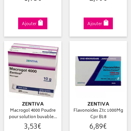
Ajouter
Ajouter
ZENTIVA
ZENTIVA
Macrogol 4000 Poudre
Flavonoides Ztc 1000Mg
pour solution buvable…
Cpr B18
3
,
53
€
6
,
89
€