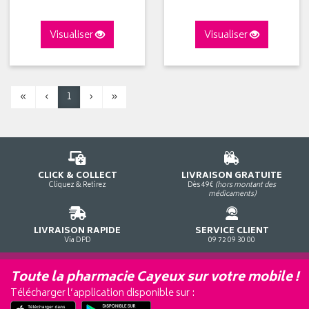
Visualiser
Visualiser
«
‹
1
›
»
CLICK & COLLECT
LIVRAISON GRATUITE
Cliquez & Retirez
Dès 49€
(hors montant des
médicaments)
LIVRAISON RAPIDE
SERVICE CLIENT
Via DPD
09 72 09 30 00
Toute la pharmacie Cayeux sur votre mobile !
Télécharger l’application disponible sur :