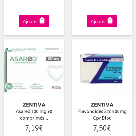
Ajouter
Ajouter
ZENTIVA
ZENTIVA
Asared 100 mg 90
Flavonoides Ztc 500mg
comprimés…
Cpr Bt60
7
,
19
€
7
,
50
€