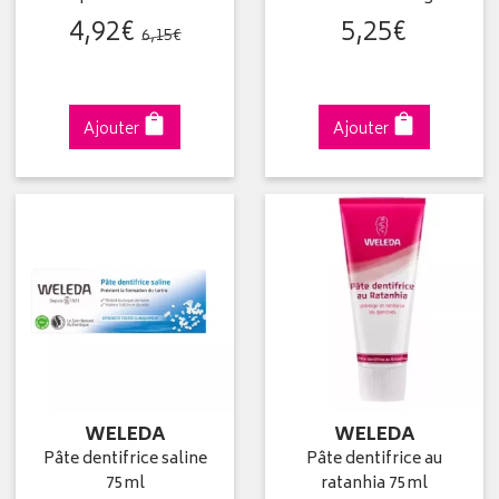
4
,
92
€
5
,
25
€
6
,
15
€
Ajouter
Ajouter
WELEDA
WELEDA
Pâte dentifrice saline
Pâte dentifrice au
75ml
ratanhia 75ml