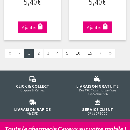
5
,
40
€
5
,
40
€
Ajouter
Ajouter
«
‹
1
2
3
4
5
10
15
›
»
CLICK & COLLECT
LIVRAISON GRATUITE
Cliquez & Retirez
Dès 49€
(hors montant des
médicaments)
LIVRAISON RAPIDE
SERVICE CLIENT
Via DPD
09 72 09 30 00
Toute la pharmacie Cayeux sur votre mobile !