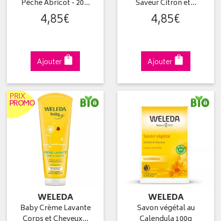
Pêche Abricot - 20…
Saveur Citron et…
4
,
85
€
4
,
85
€
Ajouter
Ajouter
PRIX
PROMO
WELEDA
WELEDA
Baby Crème Lavante
Savon végétal au
Corps et Cheveux…
Calendula 100g