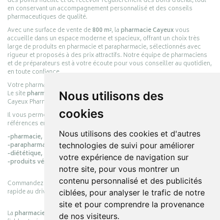
des points fidélité et de recevoir régulièrement des bons d’achat, tout
en conservant un accompagnement personnalisé et des conseils
pharmaceutiques de qualité.
Avec une surface de vente de
800 m²
, la
pharmacie Cayeux
vous
accueille dans un espace moderne et spacieux, offrant un choix très
large de produits en pharmacie et parapharmacie, sélectionnés avec
rigueur et proposés à des prix attractifs. Notre équipe de pharmaciens
et de préparateurs est à votre écoute pour vous conseiller au quotidien,
en toute confiance.
Votre pharmacie en ligne :
pharmacie-cayeux.fr
Nous utilisons des
Le site
pharmacie-cayeux.fr
est le prolongement digital de la pharmacie
Cayeux Pharmabest Berck-sur-Mer – Rang-du-Fliers.
cookies
Il vous permet de réaliser vos achats en ligne parmi des milliers de
références en :
Nous utilisons des cookies et d'autres
-pharmacie,
technologies de suivi pour améliorer
-parapharmacie,
-diététique,
votre expérience de navigation sur
-produits vétérinaires.
notre site, pour vous montrer un
contenu personnalisé et des publicités
Commandez simplement vos produits en ligne et choisissez le retrait
rapide au drive ou la livraison à domicile, en toute simplicité.
ciblées, pour analyser le trafic de notre
site et pour comprendre la provenance
La
pharmacie Cayeux
s’engage à vous offrir une expérience pratique,
de nos visiteurs.