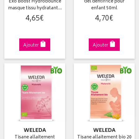
Exo Boost Hydrobounce
Gel dentifrice pour
masque tissu hydratant…
enfant 50ml
4
,
65
€
4
,
70
€
Ajouter
Ajouter
WELEDA
WELEDA
Tisane allaitement
Tisane allaitement bio 20