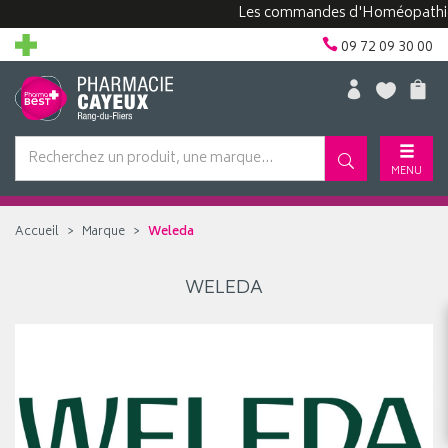
Les commandes d'Homéopathie peu
09 72 09 30 00
MENU
Accueil
Marque
Weleda
WELEDA