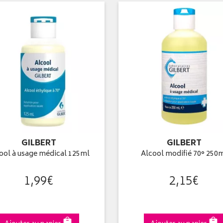
GILBERT
GILBERT
ool à usage médical 125ml
Alcool modifié 70° 250
1
,
99
€
2
,
15
€