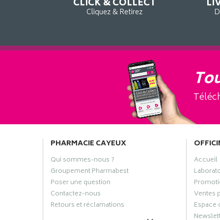
CLICK & COLLECT
LI
Cliquez & Retirez
D
Tou
Téléch
PHARMACIE CAYEUX
OFFICI
Qui sommes-nous ?
Accueil
Groupement Pharmabest
Laborat
Poser une question
Promoti
Contactez-nous
Ventes 
Retours et réclamations
Espace 
Newslet