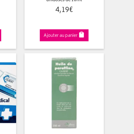
unidoses de 10ml
4
,
19
€
Ajouter au panier