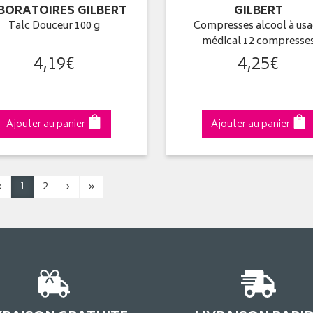
BORATOIRES GILBERT
GILBERT
Talc Douceur 100 g
Compresses alcool à us
médical 12 compresse
4
,
19
€
4
,
25
€
Ajouter au panier
Ajouter au panier
‹
1
2
›
»