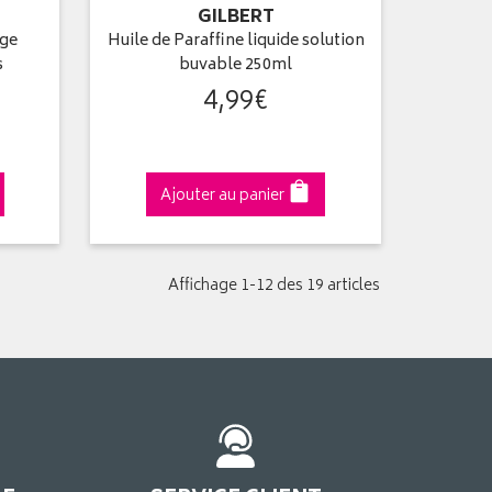
GILBERT
age
Huile de Paraffine liquide solution
s
buvable 250ml
4
,
99
€
Ajouter au panier
Affichage 1-12 des 19 articles