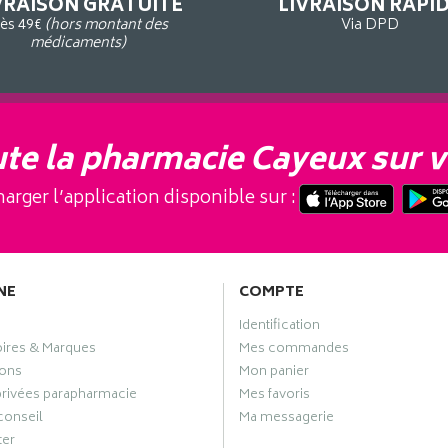
VRAISON GRATUITE
LIVRAISON RAPI
ès 49€
(hors montant des
Via DPD
médicaments)
te la pharmacie Cayeux sur v
arger l’application disponible sur :
NE
COMPTE
Identification
oires & Marques
Mes commandes
ons
Mon panier
privées parapharmacie
Mes favoris
conseil
Ma messagerie
ter