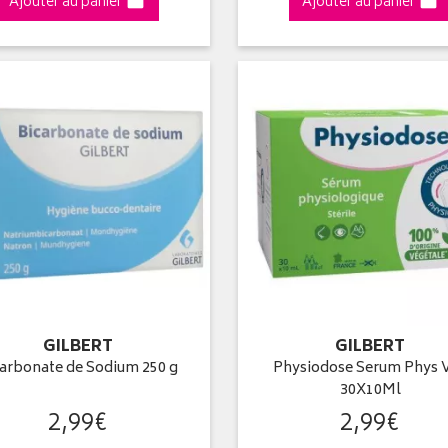
Ajouter au panier
Ajouter au panier
GILBERT
GILBERT
arbonate de Sodium 250 g
Physiodose Serum Phys 
30X10Ml
2
,
99
€
2
,
99
€