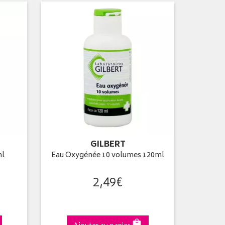
GILBERT
ml
Eau Oxygénée 10 volumes 120ml
2
,
49
€