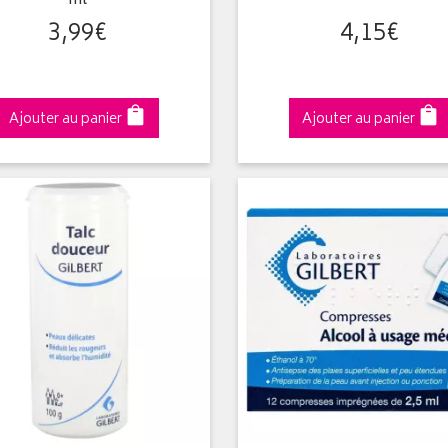
ml
3
,
99
€
4
,
15
€
Ajouter au panier
Ajouter au panier