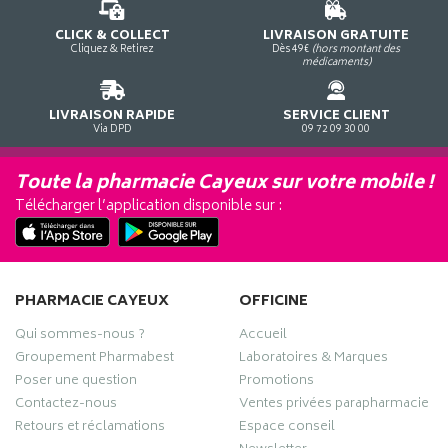
CLICK & COLLECT
LIVRAISON GRATUITE
Cliquez & Retirez
Dès 49€
(hors montant des
médicaments)
LIVRAISON RAPIDE
SERVICE CLIENT
Via DPD
09 72 09 30 00
Toute la pharmacie Cayeux sur votre mobile !
Télécharger l’application disponible sur :
PHARMACIE CAYEUX
OFFICINE
Qui sommes-nous ?
Accueil
Groupement Pharmabest
Laboratoires & Marques
Poser une question
Promotions
Contactez-nous
Ventes privées parapharmacie
Retours et réclamations
Espace conseil