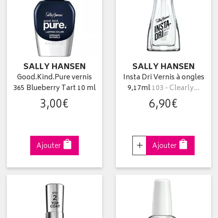
SALLY HANSEN
SALLY HANSEN
Good.Kind.Pure vernis
Insta Dri Vernis à ongles
365 Blueberry Tart 10 ml
9,17ml
103 - Clearly…
3
,
00
€
6
,
90
€
Choisir
Ajouter
Ajouter