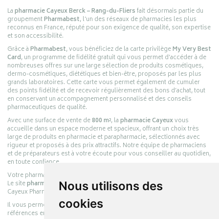
La
pharmacie Cayeux Berck – Rang-du-Fliers
fait désormais partie du
groupement
Pharmabest
, l’un des réseaux de pharmacies les plus
reconnus en France, réputé pour son exigence de qualité, son expertise
et son accessibilité.
Grâce à
Pharmabest
, vous bénéficiez de la carte privilège
My Very Best
Card
, un programme de fidélité gratuit qui vous permet d’accéder à de
nombreuses offres sur une large sélection de produits cosmétiques,
dermo-cosmétiques, diététiques et bien-être, proposés par les plus
grands laboratoires. Cette carte vous permet également de cumuler
des points fidélité et de recevoir régulièrement des bons d’achat, tout
en conservant un accompagnement personnalisé et des conseils
pharmaceutiques de qualité.
Avec une surface de vente de
800 m²
, la
pharmacie Cayeux
vous
accueille dans un espace moderne et spacieux, offrant un choix très
large de produits en pharmacie et parapharmacie, sélectionnés avec
rigueur et proposés à des prix attractifs. Notre équipe de pharmaciens
et de préparateurs est à votre écoute pour vous conseiller au quotidien,
en toute confiance.
Votre pharmacie en ligne :
pharmacie-cayeux.fr
Le site
pharmacie-cayeux.fr
Nous utilisons des
est le prolongement digital de la pharmacie
Cayeux Pharmabest Berck-sur-Mer – Rang-du-Fliers.
cookies
Il vous permet de réaliser vos achats en ligne parmi des milliers de
références en :