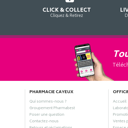
CLICK & COLLECT
LI
Cliquez & Retirez
D
Tou
Téléch
PHARMACIE CAYEUX
OFFICI
Qui sommes-nous ?
Accueil
Groupement Pharmabest
Laborat
Poser une question
Promoti
Contactez-nous
Ventes 