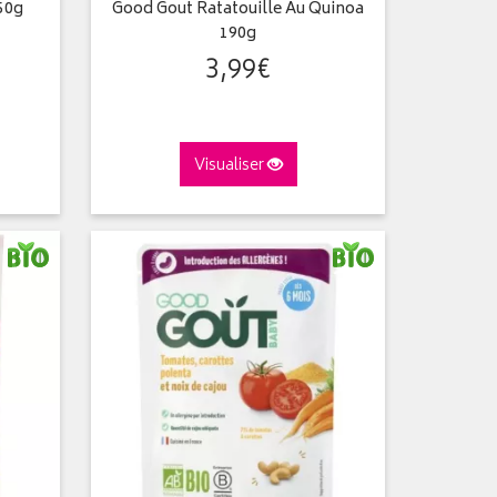
50g
Good Gout Ratatouille Au Quinoa
190g
3
,
99
€
Visualiser