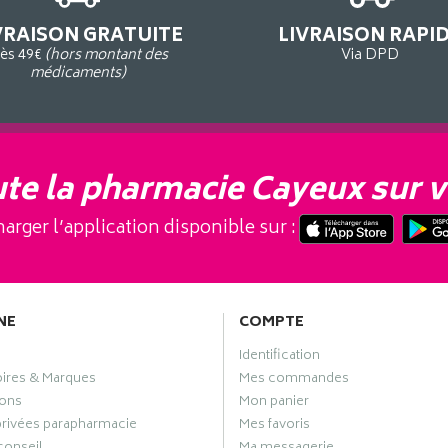
VRAISON GRATUITE
LIVRAISON RAPI
ès 49€
(hors montant des
Via DPD
médicaments)
te la pharmacie Cayeux sur v
arger l’application disponible sur :
NE
COMPTE
Identification
oires & Marques
Mes commandes
ons
Mon panier
privées parapharmacie
Mes favoris