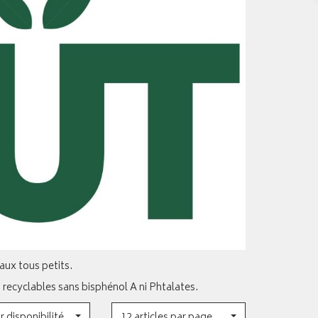
aux tous petits.
ecyclables sans bisphénol A ni Phtalates.
r disponibilité
12 articles par page