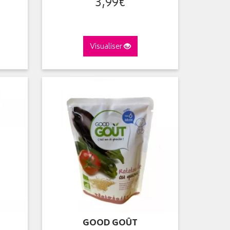
3
,
99
€
Visualiser
GOOD GOÛT