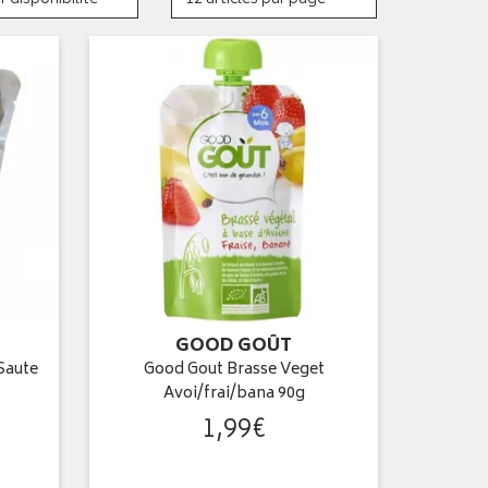
GOOD GOÛT
Saute
Good Gout Brasse Veget
Avoi/frai/bana 90g
1
,
99
€