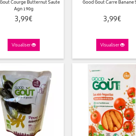
Gout Courge Butternut Saute
Good Gout Carre Banane 
Agn 190g
3
,
99
€
3
,
99
€
Visualiser
Visualiser