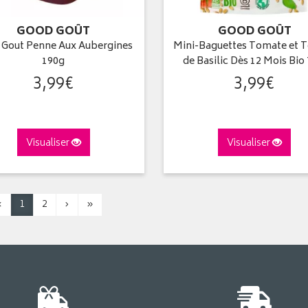
GOOD GOÛT
GOOD GOÛT
 Gout Penne Aux Aubergines
Mini-Baguettes Tomate et 
190g
de Basilic Dès 12 Mois Bio 
3
,
99
€
3
,
99
€
Visualiser
Visualiser
‹
1
2
›
»