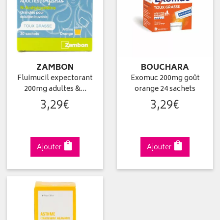
ZAMBON
BOUCHARA
Fluimucil expectorant
Exomuc 200mg goût
200mg adultes &…
orange 24 sachets
3
,
29
€
3
,
29
€
Ajouter
Ajouter