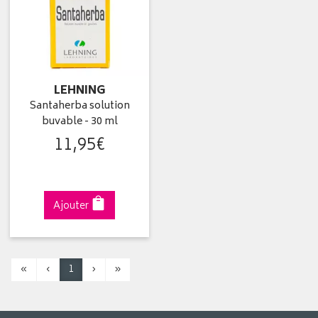
LEHNING
Santaherba solution
buvable - 30 ml
11
,
95
€
Ajouter
«
‹
1
›
»