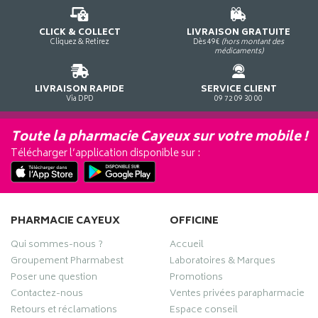
CLICK & COLLECT
LIVRAISON GRATUITE
Cliquez & Retirez
Dès 49€
(hors montant des
médicaments)
LIVRAISON RAPIDE
SERVICE CLIENT
Via DPD
09 72 09 30 00
Toute la pharmacie Cayeux sur votre mobile !
Télécharger l’application disponible sur :
PHARMACIE CAYEUX
OFFICINE
Qui sommes-nous ?
Accueil
Groupement Pharmabest
Laboratoires & Marques
Poser une question
Promotions
Contactez-nous
Ventes privées parapharmacie
Retours et réclamations
Espace conseil