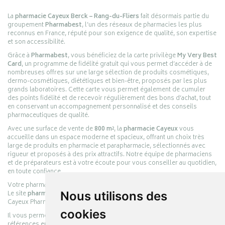
La
pharmacie Cayeux Berck – Rang-du-Fliers
fait désormais partie du
groupement
Pharmabest
, l’un des réseaux de pharmacies les plus
reconnus en France, réputé pour son exigence de qualité, son expertise
et son accessibilité.
Grâce à
Pharmabest
, vous bénéficiez de la carte privilège
My Very Best
Card
, un programme de fidélité gratuit qui vous permet d’accéder à de
nombreuses offres sur une large sélection de produits cosmétiques,
dermo-cosmétiques, diététiques et bien-être, proposés par les plus
grands laboratoires. Cette carte vous permet également de cumuler
des points fidélité et de recevoir régulièrement des bons d’achat, tout
en conservant un accompagnement personnalisé et des conseils
pharmaceutiques de qualité.
Avec une surface de vente de
800 m²
, la
pharmacie Cayeux
vous
accueille dans un espace moderne et spacieux, offrant un choix très
large de produits en pharmacie et parapharmacie, sélectionnés avec
rigueur et proposés à des prix attractifs. Notre équipe de pharmaciens
et de préparateurs est à votre écoute pour vous conseiller au quotidien,
en toute confiance.
Votre pharmacie en ligne :
pharmacie-cayeux.fr
Le site
pharmacie-cayeux.fr
Nous utilisons des
est le prolongement digital de la pharmacie
Cayeux Pharmabest Berck-sur-Mer – Rang-du-Fliers.
cookies
Il vous permet de réaliser vos achats en ligne parmi des milliers de
références en :