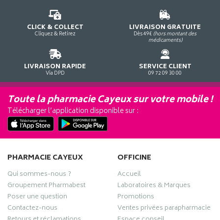
CLICK & COLLECT
LIVRAISON GRATUITE
Cliquez & Retirez
Dès 49€
(hors montant des
médicaments)
LIVRAISON RAPIDE
SERVICE CLIENT
Via DPD
09 72 09 30 00
Toute la pharmacie Cayeux sur votre mobile !
Télécharger l’application disponible sur :
PHARMACIE CAYEUX
OFFICINE
Qui sommes-nous ?
Accueil
Groupement Pharmabest
Laboratoires & Marques
Poser une question
Promotions
Contactez-nous
Ventes privées parapharmacie
Retours et réclamations
Espace conseil