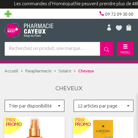
Les commandes d'Homéopathie peuvent prendre plus de 48h.
09 72 09 30 00
MENU
Accueil
Parapharmacie
Solaire
Cheveux
CHEVEUX
Trier par disponibilité
12 articles par page
PRIX
PRIX
PROMO
PROMO