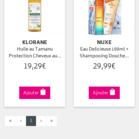
KLORANE
NUXE
Huile au Tamanu
Eau Delicieuse 100ml +
Protection Cheveux au…
Shampooing Douche…
19
,
29
€
29
,
99
€
Ajouter
Ajouter
«
‹
1
›
»