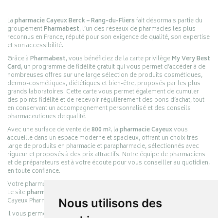
La
pharmacie Cayeux Berck – Rang-du-Fliers
fait désormais partie du
groupement
Pharmabest
, l’un des réseaux de pharmacies les plus
reconnus en France, réputé pour son exigence de qualité, son expertise
et son accessibilité.
Grâce à
Pharmabest
, vous bénéficiez de la carte privilège
My Very Best
Card
, un programme de fidélité gratuit qui vous permet d’accéder à de
nombreuses offres sur une large sélection de produits cosmétiques,
dermo-cosmétiques, diététiques et bien-être, proposés par les plus
grands laboratoires. Cette carte vous permet également de cumuler
des points fidélité et de recevoir régulièrement des bons d’achat, tout
en conservant un accompagnement personnalisé et des conseils
pharmaceutiques de qualité.
Avec une surface de vente de
800 m²
, la
pharmacie Cayeux
vous
accueille dans un espace moderne et spacieux, offrant un choix très
large de produits en pharmacie et parapharmacie, sélectionnés avec
rigueur et proposés à des prix attractifs. Notre équipe de pharmaciens
et de préparateurs est à votre écoute pour vous conseiller au quotidien,
en toute confiance.
Votre pharmacie en ligne :
pharmacie-cayeux.fr
Le site
pharmacie-cayeux.fr
est le prolongement digital de la pharmacie
Cayeux Pharmabest Berck-sur-Mer – Rang-du-Fliers.
Nous utilisons des
Il vous permet de réaliser vos achats en ligne parmi des milliers de