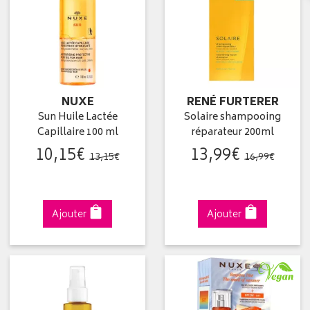
NUXE
RENÉ FURTERER
Sun Huile Lactée
Solaire shampooing
Capillaire 100 ml
réparateur 200ml
10
,
15
€
13
,
99
€
13
,
15
€
16
,
99
€
Ajouter
Ajouter