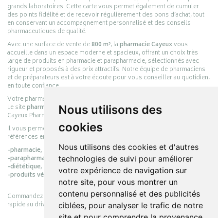
grands laboratoires. Cette carte vous permet également de cumuler
des points fidélité et de recevoir régulièrement des bons d’achat, tout
en conservant un accompagnement personnalisé et des conseils
pharmaceutiques de qualité.
Avec une surface de vente de
800 m²
, la
pharmacie Cayeux
vous
accueille dans un espace moderne et spacieux, offrant un choix très
large de produits en pharmacie et parapharmacie, sélectionnés avec
rigueur et proposés à des prix attractifs. Notre équipe de pharmaciens
et de préparateurs est à votre écoute pour vous conseiller au quotidien,
en toute confiance.
Votre pharmacie en ligne :
pharmacie-cayeux.fr
Nous utilisons des
Le site
pharmacie-cayeux.fr
est le prolongement digital de la pharmacie
Cayeux Pharmabest Berck-sur-Mer – Rang-du-Fliers.
cookies
Il vous permet de réaliser vos achats en ligne parmi des milliers de
références en :
Nous utilisons des cookies et d'autres
-pharmacie,
technologies de suivi pour améliorer
-parapharmacie,
-diététique,
votre expérience de navigation sur
-produits vétérinaires.
notre site, pour vous montrer un
contenu personnalisé et des publicités
Commandez simplement vos produits en ligne et choisissez le retrait
rapide au drive ou la livraison à domicile, en toute simplicité.
ciblées, pour analyser le trafic de notre
site et pour comprendre la provenance