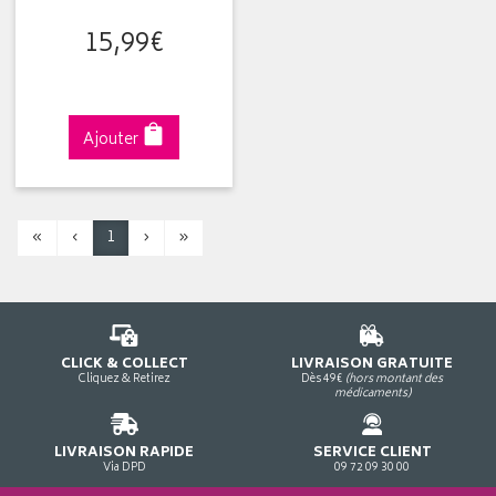
15
,
99
€
Ajouter
«
‹
1
›
»
CLICK & COLLECT
LIVRAISON GRATUITE
Cliquez & Retirez
Dès 49€
(hors montant des
médicaments)
LIVRAISON RAPIDE
SERVICE CLIENT
Via DPD
09 72 09 30 00