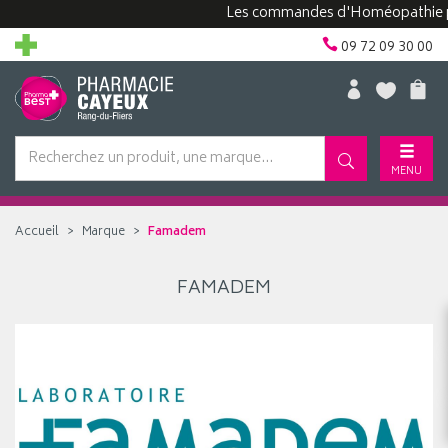
Les commandes d'Homéopathie peuv
09 72 09 30 00
MENU
Accueil
Marque
Famadem
FAMADEM