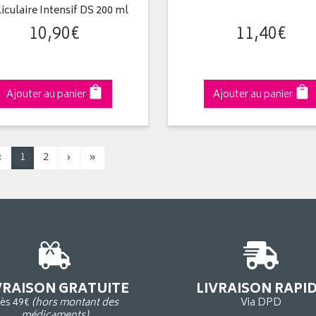
liculaire Intensif DS 200 ml
10
,
90
€
11
,
40
€
Ajouter au panier
Ajouter au panier
‹
1
2
›
»
VRAISON GRATUITE
LIVRAISON RAPI
ès 49€
(hors montant des
Via DPD
médicaments)