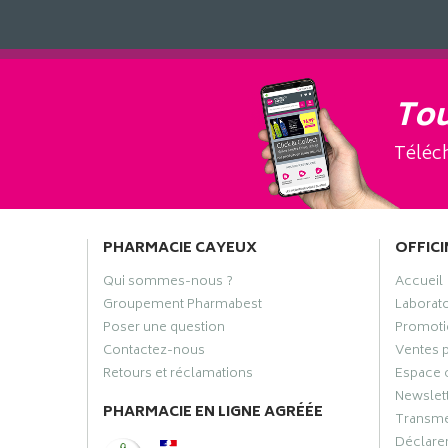
Tou
Téléch
PHARMACIE CAYEUX
OFFICI
Qui sommes-nous ?
Accueil
Groupement Pharmabest
Laborat
Poser une question
Promoti
Contactez-nous
Ventes 
Retours et réclamations
Espace 
Newslet
PHARMACIE EN LIGNE AGRÉÉE
Transme
Déclarer