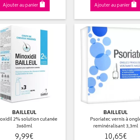
Ajouter au panier
Ajouter au panier
BAILLEUL
BAILLEUL
oxidil 2% solution cutanée
Psoriatec vernis à ongl
3x60ml
reminéralisant 3,3ml
9
,
99
€
10
,
65
€