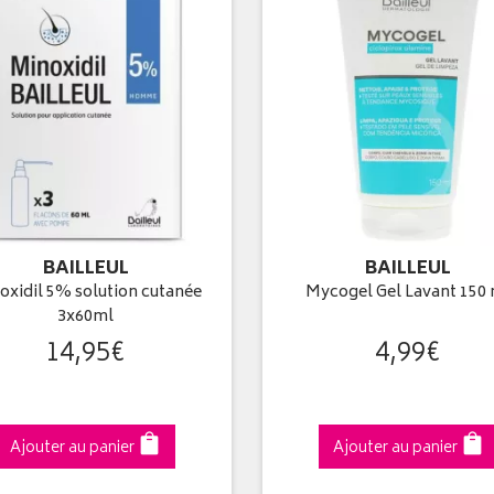
BAILLEUL
BAILLEUL
oxidil 5% solution cutanée
Mycogel Gel Lavant 150
3x60ml
14
,
95
€
4
,
99
€
Ajouter au panier
Ajouter au panier