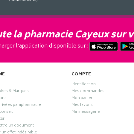
te la pharmacie Cayeux sur v
arger l’application disponible sur :
NE
COMPTE
Identification
oires & Marques
Mes commandes
ons
Mon panier
privées parapharmacie
Mes favoris
conseil
Ma messagerie
ter
ttre un document
 un effet indésirable