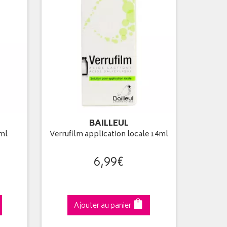
BAILLEUL
 ml
Verrufilm application locale 14ml
6
,
99
€
Ajouter au panier