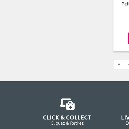
Pel
«
CLICK & COLLECT
LI
Cliquez & Retirez
D