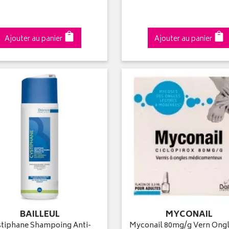
Ajouter au panier
Ajouter au panier
BAILLEUL
MYCONAIL
stiphane Shampoing Anti-
Myconail 80mg/g Vern Ong