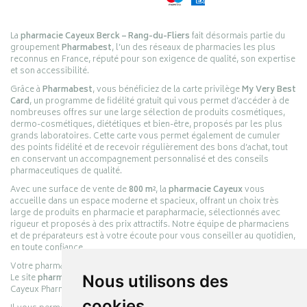
La
pharmacie Cayeux Berck – Rang-du-Fliers
fait désormais partie du
groupement
Pharmabest
, l’un des réseaux de pharmacies les plus
reconnus en France, réputé pour son exigence de qualité, son expertise
et son accessibilité.
Grâce à
Pharmabest
, vous bénéficiez de la carte privilège
My Very Best
Card
, un programme de fidélité gratuit qui vous permet d’accéder à de
nombreuses offres sur une large sélection de produits cosmétiques,
dermo-cosmétiques, diététiques et bien-être, proposés par les plus
grands laboratoires. Cette carte vous permet également de cumuler
des points fidélité et de recevoir régulièrement des bons d’achat, tout
en conservant un accompagnement personnalisé et des conseils
pharmaceutiques de qualité.
Avec une surface de vente de
800 m²
, la
pharmacie Cayeux
vous
accueille dans un espace moderne et spacieux, offrant un choix très
large de produits en pharmacie et parapharmacie, sélectionnés avec
rigueur et proposés à des prix attractifs. Notre équipe de pharmaciens
et de préparateurs est à votre écoute pour vous conseiller au quotidien,
en toute confiance.
Votre pharmacie en ligne :
pharmacie-cayeux.fr
Le site
pharmacie-cayeux.fr
Nous utilisons des
est le prolongement digital de la pharmacie
Cayeux Pharmabest Berck-sur-Mer – Rang-du-Fliers.
cookies