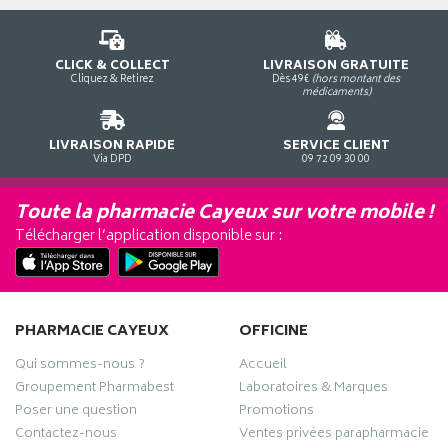
CLICK & COLLECT
LIVRAISON GRATUITE
Cliquez & Retirez
Dès 49€
(hors montant des
médicaments)
LIVRAISON RAPIDE
SERVICE CLIENT
Via DPD
09 72 09 30 00
Toute la pharmacie Cayeux sur votre mobile !
Télécharger l’application disponible sur :
PHARMACIE CAYEUX
OFFICINE
Qui sommes-nous ?
Accueil
Groupement Pharmabest
Laboratoires & Marques
Poser une question
Promotions
Contactez-nous
Ventes privées parapharmacie