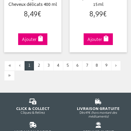
Cheveux délicats 400 ml
15ml
8
,
49
€
8
,
99
€
Ajouter
Ajouter
«
‹
1
2
3
4
5
6
7
8
9
›
»
CLICK & COLLECT
LIVRAISON GRATUITE
Cliquez & Retirez
Dès 49€
(hors montant des
médicaments)