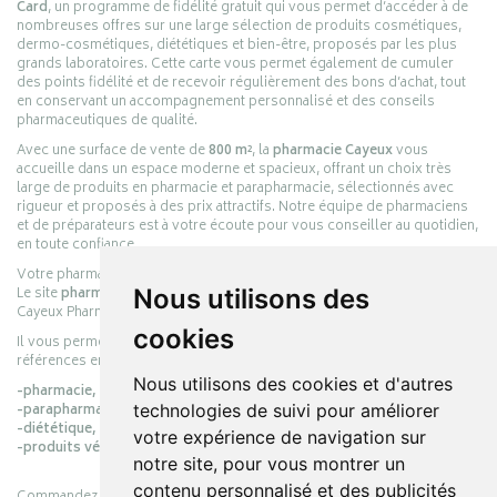
Card
, un programme de fidélité gratuit qui vous permet d’accéder à de
nombreuses offres sur une large sélection de produits cosmétiques,
dermo-cosmétiques, diététiques et bien-être, proposés par les plus
grands laboratoires. Cette carte vous permet également de cumuler
des points fidélité et de recevoir régulièrement des bons d’achat, tout
en conservant un accompagnement personnalisé et des conseils
pharmaceutiques de qualité.
Avec une surface de vente de
800 m²
, la
pharmacie Cayeux
vous
accueille dans un espace moderne et spacieux, offrant un choix très
large de produits en pharmacie et parapharmacie, sélectionnés avec
rigueur et proposés à des prix attractifs. Notre équipe de pharmaciens
et de préparateurs est à votre écoute pour vous conseiller au quotidien,
en toute confiance.
Votre pharmacie en ligne :
pharmacie-cayeux.fr
Nous utilisons des
Le site
pharmacie-cayeux.fr
est le prolongement digital de la pharmacie
Cayeux Pharmabest Berck-sur-Mer – Rang-du-Fliers.
cookies
Il vous permet de réaliser vos achats en ligne parmi des milliers de
références en :
Nous utilisons des cookies et d'autres
-pharmacie,
technologies de suivi pour améliorer
-parapharmacie,
-diététique,
votre expérience de navigation sur
-produits vétérinaires.
notre site, pour vous montrer un
contenu personnalisé et des publicités