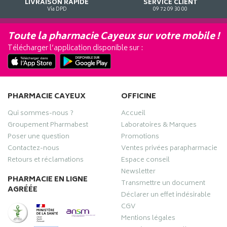
LIVRAISON RAPIDE
SERVICE CLIENT
Via DPD
09 72 09 30 00
Toute la pharmacie Cayeux sur votre mobile !
Télécharger l’application disponible sur :
PHARMACIE CAYEUX
OFFICINE
Qui sommes-nous ?
Accueil
Groupement Pharmabest
Laboratoires & Marques
Poser une question
Promotions
Contactez-nous
Ventes privées parapharmacie
Retours et réclamations
Espace conseil
Newsletter
PHARMACIE EN LIGNE
Transmettre un document
AGRÉÉE
Déclarer un effet indésirable
CGV
Mentions légales