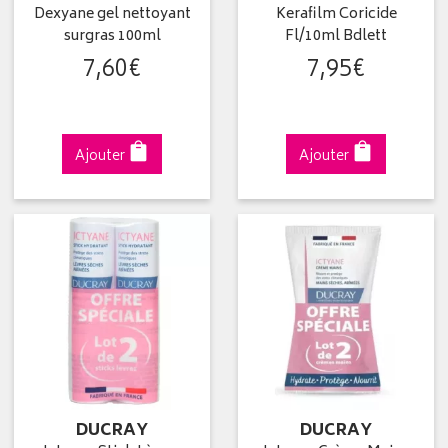
Dexyane gel nettoyant
Kerafilm Coricide
surgras 100ml
Fl/10ml Bdlett
7
,
60
€
7
,
95
€
Ajouter
Ajouter
DUCRAY
DUCRAY