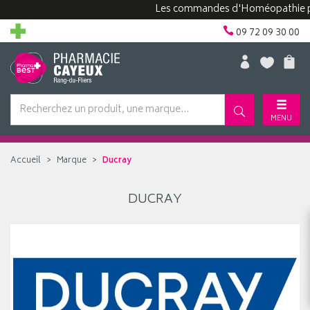
Les commandes d'Homéopathie peuv
09 72 09 30 00
MENU
Accueil
Marque
Ducray
DUCRAY