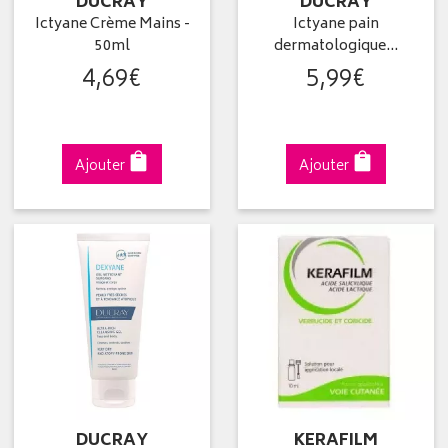
DUCRAY
DUCRAY
Ictyane Crème Mains -
Ictyane pain
50ml
dermatologique…
4
,
69
€
5
,
99
€
Ajouter
Ajouter
DUCRAY
KERAFILM