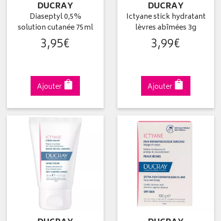
DUCRAY
DUCRAY
Diaseptyl 0,5%
Ictyane stick hydratant
solution cutanée 75ml
lèvres abîmées 3g
3
,
95
€
3
,
99
€
Ajouter
Ajouter