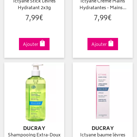
Ictyane Stick Lèvres
Ictyane Crème Mains
Hydratant 2x3g
Hydratantes - Mains…
7
,
99
€
7
,
99
€
Ajouter
Ajouter
DUCRAY
DUCRAY
Shampooing Extra-Doux
Ictyane baume lèvres