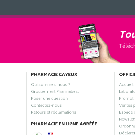
Tou
Téléch
PHARMACIE CAYEUX
OFFICI
Qui sommes-nous ?
Accueil
Groupement Pharmabest
Laborat
Poser une question
Promoti
Contactez-nous
Ventes 
Retours et réclamations
Espace 
Newslet
PHARMACIE EN LIGNE AGRÉÉE
Ordonn
Déclarer