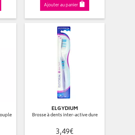
Ajouter au panier
ELGYDIUM
souple
Brosse à dents inter-active dure
3
,
49
€