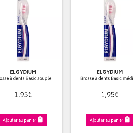
ELGYDIUM
ELGYDIUM
osse à dents Basic souple
Brosse à dents Basic méd
1
,
95
€
1
,
95
€
Ajouter au panier
Ajouter au panier