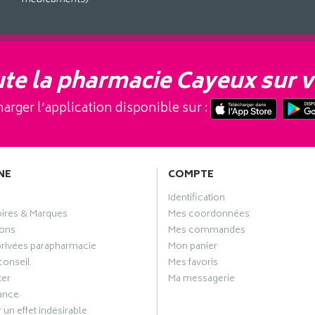
te la pharmacie Cayeux sur v
arger l’application disponible sur :
NE
COMPTE
Identification
oires & Marques
Mes coordonnées
ons
Mes commandes
privées parapharmacie
Mon panier
conseil
Mes favoris
ter
Ma messagerie
ance
 un effet indésirable