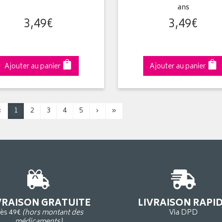
ans
3
,
49
€
3
,
49
€
Ajouter au panier
Ajouter au panier
‹
1
2
3
4
5
›
»
VRAISON GRATUITE
LIVRAISON RAPI
ès 49€
(hors montant des
Via DPD
médicaments)