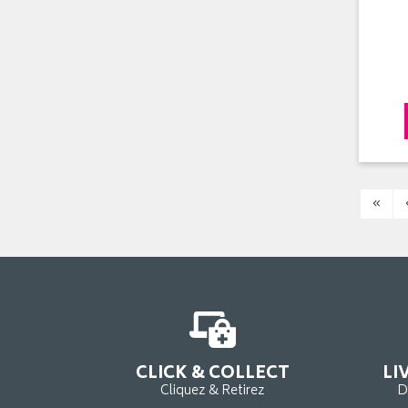
«
CLICK & COLLECT
LI
Cliquez & Retirez
D