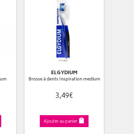
ELGYDIUM
ium
Brosse à dents Inspiration medium
3
,
49
€
Ajouter au panier