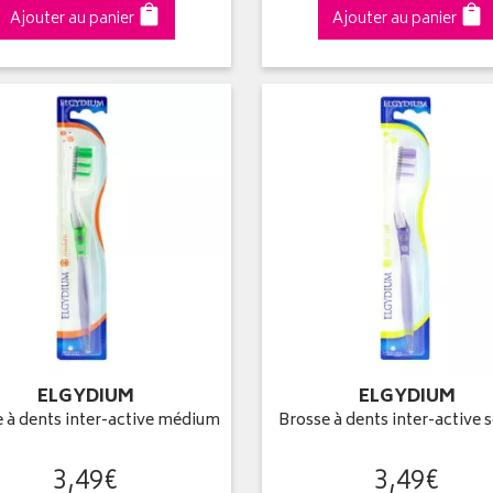
Ajouter au panier
Ajouter au panier
ELGYDIUM
ELGYDIUM
 à dents inter-active médium
Brosse à dents inter-active 
3
,
49
€
3
,
49
€