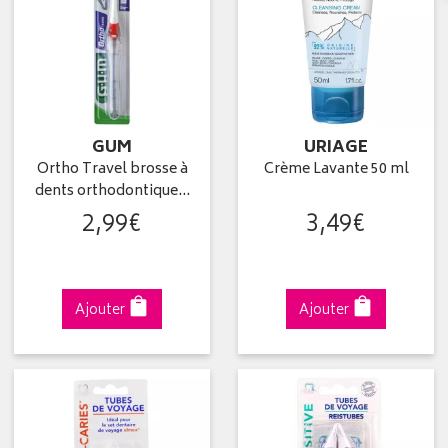
GUM
URIAGE
Ortho Travel brosse à
Crème Lavante 50 ml
dents orthodontique…
2
,
99
€
3
,
49
€
Ajouter
Ajouter