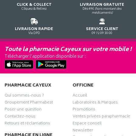
CLICK & COLLECT
LIVRAISON GRATUITE
Cliquez & Retirez
Dès 49€
(hors montant des
médicaments)
LIVRAISON RAPIDE
SERVICE CLIENT
Via DPD
09 72 09 30 00
Toute la pharmacie Cayeux sur votre mobile !
Télécharger l’application disponible sur :
PHARMACIE CAYEUX
OFFICINE
Qui sommes-nous ?
Accueil
Groupement Pharmabest
Laboratoires & Marques
Poser une question
Promotions
Contactez-nous
Ventes privées parapharmacie
Retours et réclamations
Espace conseil
Newsletter
PHARMACIE EN LIGNE