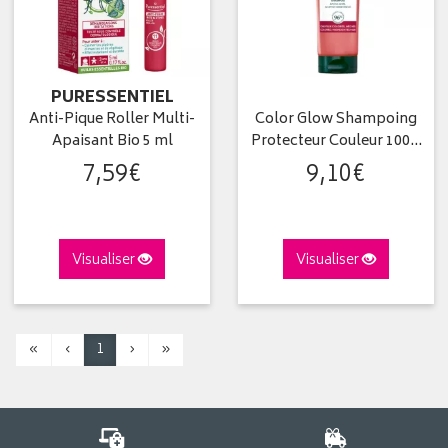
PURESSENTIEL
Anti-Pique Roller Multi-
Color Glow Shampoing
Apaisant Bio 5 ml
Protecteur Couleur 100…
7
,
59
€
9
,
10
€
Visualiser
Visualiser
«
‹
1
›
»