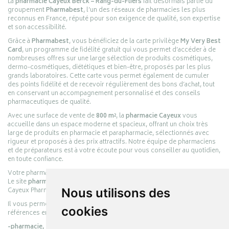
La
pharmacie Cayeux Berck – Rang-du-Fliers
fait désormais partie du
groupement
Pharmabest
, l’un des réseaux de pharmacies les plus
reconnus en France, réputé pour son exigence de qualité, son expertise
et son accessibilité.
Grâce à
Pharmabest
, vous bénéficiez de la carte privilège
My Very Best
Card
, un programme de fidélité gratuit qui vous permet d’accéder à de
nombreuses offres sur une large sélection de produits cosmétiques,
dermo-cosmétiques, diététiques et bien-être, proposés par les plus
grands laboratoires. Cette carte vous permet également de cumuler
des points fidélité et de recevoir régulièrement des bons d’achat, tout
en conservant un accompagnement personnalisé et des conseils
pharmaceutiques de qualité.
Avec une surface de vente de
800 m²
, la
pharmacie Cayeux
vous
accueille dans un espace moderne et spacieux, offrant un choix très
large de produits en pharmacie et parapharmacie, sélectionnés avec
rigueur et proposés à des prix attractifs. Notre équipe de pharmaciens
et de préparateurs est à votre écoute pour vous conseiller au quotidien,
en toute confiance.
Votre pharmacie en ligne :
pharmacie-cayeux.fr
Le site
pharmacie-cayeux.fr
est le prolongement digital de la pharmacie
Cayeux Pharmabest Berck-sur-Mer – Rang-du-Fliers.
Nous utilisons des
Il vous permet de réaliser vos achats en ligne parmi des milliers de
cookies
références en :
-pharmacie,