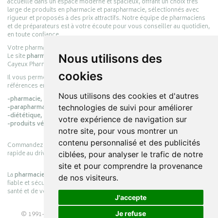
accueille dans un espace moderne et spacieux, offrant un choix très
large de produits en pharmacie et parapharmacie, sélectionnés avec
rigueur et proposés à des prix attractifs. Notre équipe de pharmaciens
et de préparateurs est à votre écoute pour vous conseiller au quotidien,
en toute confiance.
Votre pharmacie en ligne :
pharmacie-cayeux.fr
Le site
pharmacie-cayeux.fr
est le prolongement digital de la pharmacie
Nous utilisons des
Cayeux Pharmabest Berck-sur-Mer – Rang-du-Fliers.
cookies
Il vous permet de réaliser vos achats en ligne parmi des milliers de
références en :
Nous utilisons des cookies et d'autres
-pharmacie,
-parapharmacie,
technologies de suivi pour améliorer
-diététique,
votre expérience de navigation sur
-produits vétérinaires.
notre site, pour vous montrer un
contenu personnalisé et des publicités
Commandez simplement vos produits en ligne et choisissez le retrait
rapide au drive ou la livraison à domicile, en toute simplicité.
ciblées, pour analyser le trafic de notre
site et pour comprendre la provenance
La
pharmacie Cayeux
s’engage à vous offrir une expérience pratique,
de nos visiteurs.
fiable et sécurisée, en officine comme en ligne, au service de votre
santé et de votre bien-être.
J'accepte
© 1991-2026
PHARMACIE CAYEUX
– Tous droits réservés –
Je refuse