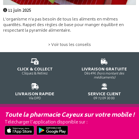
11 juin 2025
L'organisme n'a pas besoin de tous les aliments en mêmes
quantités. Rappel des règles de base pour manger équilibré en
respectant la pyramide alimentaire.
> Voir tous les conseils
CLICK & COLLECT
LIVRAISON GRATUITE
Cliquez & Retirez
Dès 49€
(hors montant des
médicaments)
LIVRAISON RAPIDE
SERVICE CLIENT
Via DPD
09 72 09 30 00
Toute la pharmacie Cayeux sur votre mobile !
Télécharger l’application disponible sur :