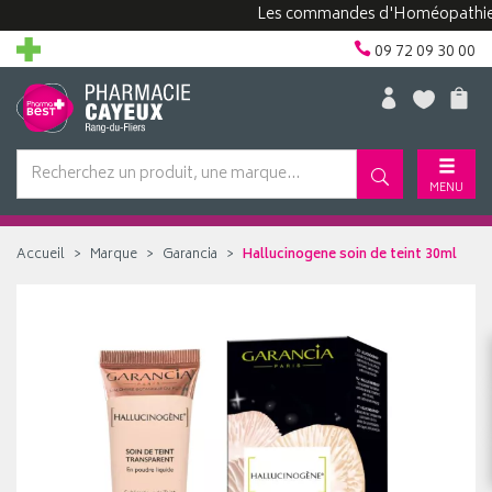
Les commandes d'Homéopathie peuv
09 72 09 30 00
MENU
Accueil
Marque
Garancia
Hallucinogene soin de teint 30ml