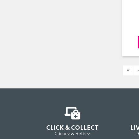
«
CLICK & COLLECT
LI
Cliquez & Retirez
D