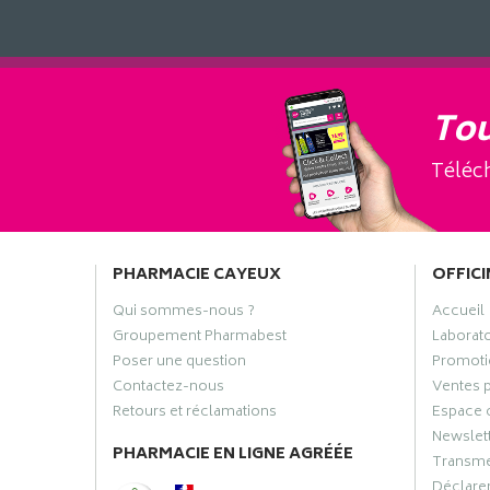
Tou
Téléch
PHARMACIE CAYEUX
OFFICI
Qui sommes-nous ?
Accueil
Groupement Pharmabest
Laborat
Poser une question
Promoti
Contactez-nous
Ventes 
Retours et réclamations
Espace 
Newslet
PHARMACIE EN LIGNE AGRÉÉE
Transme
Déclarer