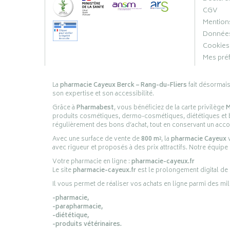
CGV
Mentions
Données
Cookies
Mes pré
La
pharmacie Cayeux Berck – Rang-du-Fliers
fait désormai
son expertise et son accessibilité.
Grâce à
Pharmabest
, vous bénéficiez de la carte privilège
M
produits cosmétiques, dermo-cosmétiques, diététiques et bi
régulièrement des bons d’achat, tout en conservant un ac
Avec une surface de vente de
800 m²
, la
pharmacie Cayeux
v
avec rigueur et proposés à des prix attractifs. Notre équipe
Votre pharmacie en ligne :
pharmacie-cayeux.fr
Le site
pharmacie-cayeux.fr
est le prolongement digital de
Il vous permet de réaliser vos achats en ligne parmi des mil
-pharmacie,
-parapharmacie,
-diététique,
-produits vétérinaires.