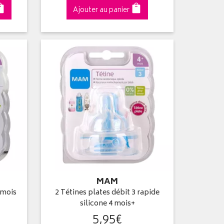
Ajouter au panier
MAM
 mois
2 Tétines plates débit 3 rapide
silicone 4 mois+
5
,
95
€