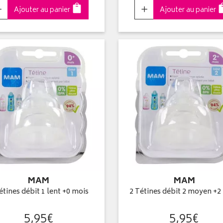
Choisir
Choisir
Ajouter au panier
Ajouter au panier
MAM
MAM
étines débit 1 lent +0 mois
2 Tétines débit 2 moyen +2
5
,
95
€
5
,
95
€