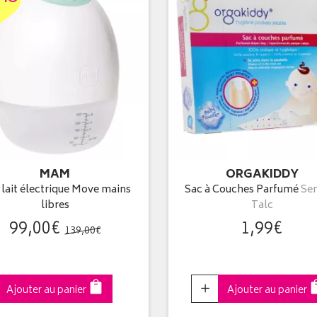
MAM
ORGAKIDDY
 lait électrique Move mains
Sac à Couches Parfumé
Sen
libres
Talc
99
,
00
€
1
,
99
€
139
,
00
€
Choisir
Ajouter au panier
Ajouter au panier