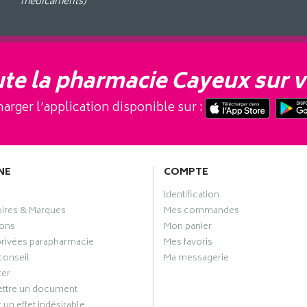
médicaments)
te la pharmacie Cayeux sur v
arger l’application disponible sur :
NE
COMPTE
Identification
oires & Marques
Mes commandes
ons
Mon panier
privées parapharmacie
Mes favoris
conseil
Ma messagerie
ter
ttre un document
 un effet indésirable