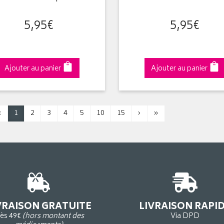
5
,
95
€
5
,
95
€
Ajouter au panier
Ajouter au panier
‹
1
2
3
4
5
10
15
›
»
VRAISON GRATUITE
LIVRAISON RAPI
ès 49€
(hors montant des
Via DPD