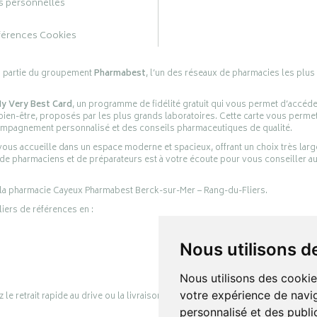
 personnelles
férences Cookies
s partie du groupement
Pharmabest
, l’un des réseaux de pharmacies les plus
y Very Best Card
, un programme de fidélité gratuit qui vous permet d’accéd
en-être, proposés par les plus grands laboratoires. Cette carte vous permet
compagnement personnalisé et des conseils pharmaceutiques de qualité.
ous accueille dans un espace moderne et spacieux, offrant un choix très lar
 de pharmaciens et de préparateurs est à votre écoute pour vous conseiller au
 la pharmacie Cayeux Pharmabest Berck-sur-Mer – Rang-du-Fliers.
liers de références en :
Nous utilisons d
Nous utilisons des cookie
votre expérience de navig
retrait rapide au drive ou la livraison à domicile, en toute simplicité.
personnalisé et des public