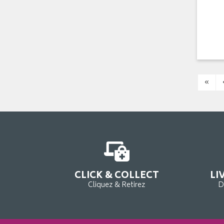
«
CLICK & COLLECT
LI
Cliquez & Retirez
D