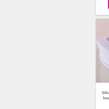
Giba
hou