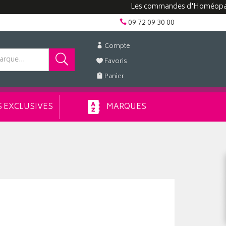
Les commandes d'Homéopathie peu
09 72 09 30 00
Compte
Favoris
Panier
 EXCLUSIVES
MARQUES