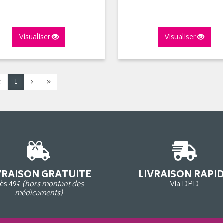
Visualiser
Visualiser
‹
1
›
»
VRAISON GRATUITE
LIVRAISON RAPI
ès 49€
(hors montant des
Via DPD
médicaments)