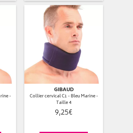
GIBAUD
rine -
Collier cervical C1 - Bleu Marine -
Taille 4
9
,
25
€