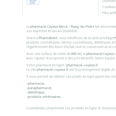
Données
Cookies
Mes pré
La
pharmacie Cayeux Berck – Rang-du-Fliers
fait désormai
son expertise et son accessibilité.
Grâce à
Pharmabest
, vous bénéficiez de la carte privilège
M
produits cosmétiques, dermo-cosmétiques, diététiques et bi
régulièrement des bons d’achat, tout en conservant un ac
Avec une surface de vente de
800 m²
, la
pharmacie Cayeux
v
avec rigueur et proposés à des prix attractifs. Notre équipe
Votre pharmacie en ligne :
pharmacie-cayeux.fr
Le site
pharmacie-cayeux.fr
est le prolongement digital de
Il vous permet de réaliser vos achats en ligne parmi des mil
-pharmacie,
-parapharmacie,
-diététique,
-produits vétérinaires.
Commandez simplement vos produits en ligne et choisissez le 