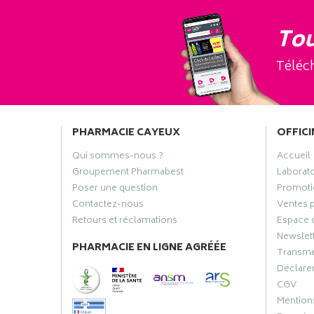
Tou
Téléch
PHARMACIE CAYEUX
OFFICI
Qui sommes-nous ?
Accueil
Groupement Pharmabest
Laborat
Poser une question
Promoti
Contactez-nous
Ventes 
Retours et réclamations
Espace 
Newslet
PHARMACIE EN LIGNE AGRÉÉE
Transme
Déclarer
CGV
Mentions