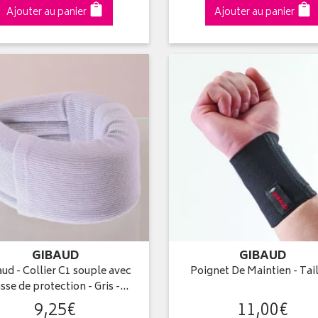
Ajouter au panier
Ajouter au panier
GIBAUD
GIBAUD
ud - Collier C1 souple avec
Poignet De Maintien - Tail
sse de protection - Gris -…
9
,
25
€
11
,
00
€