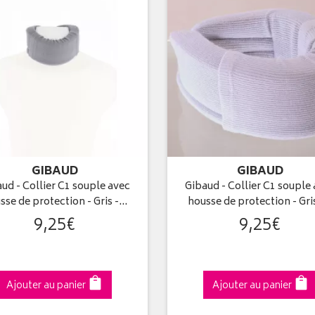
GIBAUD
GIBAUD
ud - Collier C1 souple avec
Gibaud - Collier C1 souple
sse de protection - Gris -…
housse de protection - Gri
9
,
25
€
9
,
25
€
Ajouter au panier
Ajouter au panier