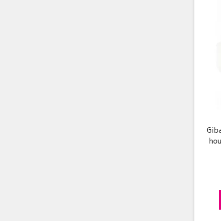
Giba
hou