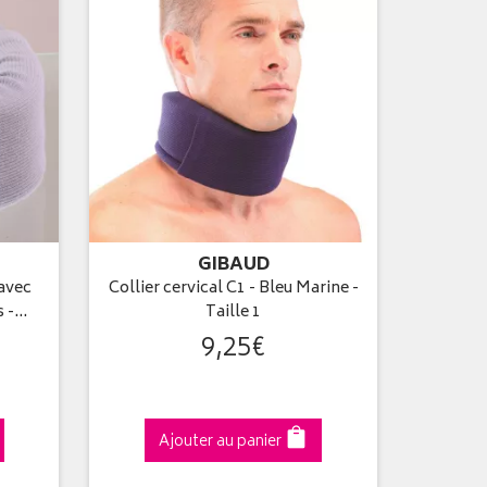
GIBAUD
 avec
Collier cervical C1 - Bleu Marine -
s -…
Taille 1
9
,
25
€
Ajouter au panier