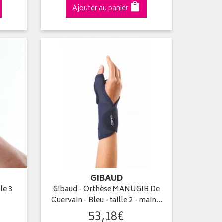
Ajouter au panier
GIBAUD
le 3
Gibaud - Orthèse MANUGIB De
Quervain - Bleu - taille 2 - main…
53
,
18
€