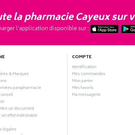
te la pharmacie Cayeux sur v
arger l’application disponible sur :
NE
COMPTE
Identification
oires & Marques
Mes commandes
ons
Mon panier
privées parapharmacie
Mes favoris
conseil
Ma messagerie
ter
ttre un document
 un effet indésirable
 légales