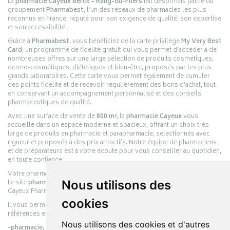
La
pharmacie Cayeux Berck – Rang-du-Fliers
fait désormais partie du
groupement
Pharmabest
, l’un des réseaux de pharmacies les plus
reconnus en France, réputé pour son exigence de qualité, son expertise
et son accessibilité.
Grâce à
Pharmabest
, vous bénéficiez de la carte privilège
My Very Best
Card
, un programme de fidélité gratuit qui vous permet d’accéder à de
nombreuses offres sur une large sélection de produits cosmétiques,
dermo-cosmétiques, diététiques et bien-être, proposés par les plus
grands laboratoires. Cette carte vous permet également de cumuler
des points fidélité et de recevoir régulièrement des bons d’achat, tout
en conservant un accompagnement personnalisé et des conseils
pharmaceutiques de qualité.
Avec une surface de vente de
800 m²
, la
pharmacie Cayeux
vous
accueille dans un espace moderne et spacieux, offrant un choix très
large de produits en pharmacie et parapharmacie, sélectionnés avec
rigueur et proposés à des prix attractifs. Notre équipe de pharmaciens
et de préparateurs est à votre écoute pour vous conseiller au quotidien,
en toute confiance.
Votre pharmacie en ligne :
pharmacie-cayeux.fr
Le site
pharmacie-cayeux.fr
Nous utilisons des
est le prolongement digital de la pharmacie
Cayeux Pharmabest Berck-sur-Mer – Rang-du-Fliers.
cookies
Il vous permet de réaliser vos achats en ligne parmi des milliers de
références en :
Nous utilisons des cookies et d'autres
-pharmacie,