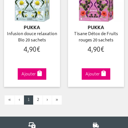
PUKKA
PUKKA
Infusion douce relaxation
Tisane Détox de Fruits
Bio 20 sachets
rouges 20 sachets
4
,
90
€
4
,
90
€
Ajouter
Ajouter
«
‹
1
2
›
»