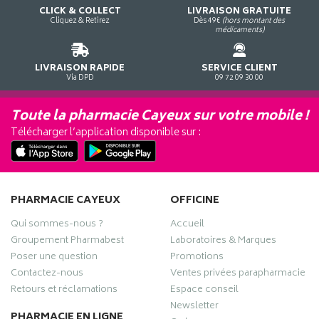
CLICK & COLLECT
LIVRAISON GRATUITE
Cliquez & Retirez
Dès 49€
(hors montant des
médicaments)
LIVRAISON RAPIDE
SERVICE CLIENT
Via DPD
09 72 09 30 00
Toute la pharmacie Cayeux sur votre mobile !
Télécharger l’application disponible sur :
PHARMACIE CAYEUX
OFFICINE
Qui sommes-nous ?
Accueil
Groupement Pharmabest
Laboratoires & Marques
Poser une question
Promotions
Contactez-nous
Ventes privées parapharmacie
Retours et réclamations
Espace conseil
Newsletter
PHARMACIE EN LIGNE