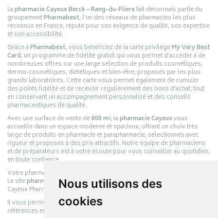
La
pharmacie Cayeux Berck – Rang-du-Fliers
fait désormais partie du
groupement
Pharmabest
, l’un des réseaux de pharmacies les plus
reconnus en France, réputé pour son exigence de qualité, son expertise
et son accessibilité.
Grâce à
Pharmabest
, vous bénéficiez de la carte privilège
My Very Best
Card
, un programme de fidélité gratuit qui vous permet d’accéder à de
nombreuses offres sur une large sélection de produits cosmétiques,
dermo-cosmétiques, diététiques et bien-être, proposés par les plus
grands laboratoires. Cette carte vous permet également de cumuler
des points fidélité et de recevoir régulièrement des bons d’achat, tout
en conservant un accompagnement personnalisé et des conseils
pharmaceutiques de qualité.
Avec une surface de vente de
800 m²
, la
pharmacie Cayeux
vous
accueille dans un espace moderne et spacieux, offrant un choix très
large de produits en pharmacie et parapharmacie, sélectionnés avec
rigueur et proposés à des prix attractifs. Notre équipe de pharmaciens
et de préparateurs est à votre écoute pour vous conseiller au quotidien,
en toute confiance.
Votre pharmacie en ligne :
pharmacie-cayeux.fr
Le site
pharmacie-cayeux.fr
Nous utilisons des
est le prolongement digital de la pharmacie
Cayeux Pharmabest Berck-sur-Mer – Rang-du-Fliers.
cookies
Il vous permet de réaliser vos achats en ligne parmi des milliers de
références en :