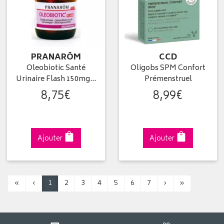
PRANARÔM
CCD
Oleobiotic Santé
Oligobs SPM Confort
Urinaire Flash 150mg…
Prémenstruel
8
,
75
€
8
,
99
€
Ajouter
Ajouter
«
‹
1
2
3
4
5
6
7
›
»