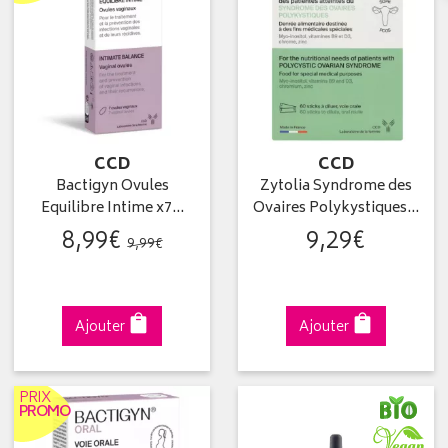
CCD
CCD
Bactigyn Ovules
Zytolia Syndrome des
Equilibre Intime x7…
Ovaires Polykystiques…
8
,
99
€
9
,
29
€
9
,
99
€
Ajouter
Ajouter
PRIX
PROMO