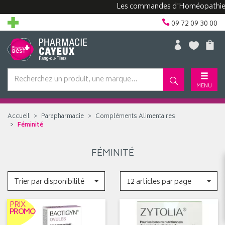
Les commandes d'Homéopathie peuv
09 72 09 30 00
MENU
Accueil
Parapharmacie
Compléments Alimentaires
Féminité
FÉMINITÉ
Trier par disponibilité
12 articles par page
PRIX
PROMO