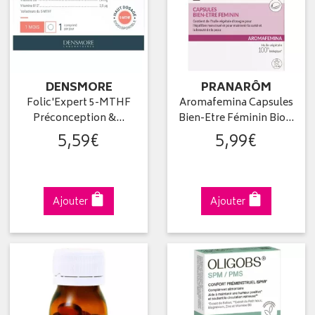
DENSMORE
PRANARÔM
Folic'Expert 5-MTHF
Aromafemina Capsules
Préconception &…
Bien-Etre Féminin Bio…
5
,
59
€
5
,
99
€
Ajouter
Ajouter