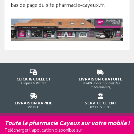
bas de page du site pharmacie-cayeux.fr.
CLICK & COLLECT
LIVRAISON GRATUITE
Cliquez & Retirez
Dès 49€
(hors montant des
médicaments)
LIVRAISON RAPIDE
SERVICE CLIENT
Via DPD
09 72 09 30 00
Toute la pharmacie Cayeux sur votre mobile !
Télécharger l’application disponible sur :