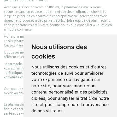
pharmaceutiques de qualité.
Avec une surface de vente de
800 m²
, la
pharmacie Cayeux
vous
accueille dans un espace moderne et spacieux, offrant un choix très
large de produits en pharmacie et parapharmacie, sélectionnés avec
rigueur et proposés à des prix attractifs. Notre équipe de pharmaciens
et de préparateurs est à votre écoute pour vous conseiller au quotidien,
en toute confiance.
Votre pharmacie en ligne :
pharmacie-cayeux.fr
Le site
pharmacie-cayeux.fr
est le prolongement digital de la pharmacie
Nous utilisons des
Cayeux Pharmabest Berck-sur-Mer – Rang-du-Fliers.
Il vous permet de réaliser vos achats en ligne parmi des milliers de
cookies
références en :
-pharmacie,
Nous utilisons des cookies et d'autres
-parapharmacie,
technologies de suivi pour améliorer
-diététique,
-produits vétérinaires.
votre expérience de navigation sur
notre site, pour vous montrer un
Commandez simplement vos produits en ligne et choisissez le retrait
contenu personnalisé et des publicités
rapide au drive ou la livraison à domicile, en toute simplicité.
ciblées, pour analyser le trafic de notre
site et pour comprendre la provenance
La
pharmacie Cayeux
s’engage à vous offrir une expérience pratique,
fiable et sécurisée, en officine comme en ligne, au service de votre
de nos visiteurs.
santé et de votre bien-être.