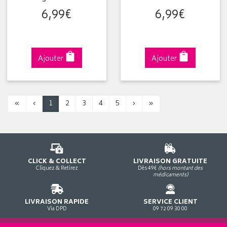
6
,
99
€
6
,
99
€
Ajouter
Ajouter
«
‹
1
2
3
4
5
›
»
CLICK & COLLECT
LIVRAISON GRATUITE
Cliquez & Retirez
Dès 49€
(hors montant des
médicaments)
LIVRAISON RAPIDE
SERVICE CLIENT
Via DPD
09 72 09 30 00