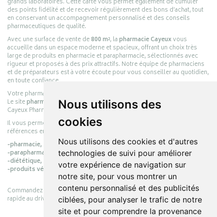
grands laboratoires. Cette carte vous permet également de cumuler
des points fidélité et de recevoir régulièrement des bons d’achat, tout
en conservant un accompagnement personnalisé et des conseils
pharmaceutiques de qualité.
Avec une surface de vente de
800 m²
, la
pharmacie Cayeux
vous
accueille dans un espace moderne et spacieux, offrant un choix très
large de produits en pharmacie et parapharmacie, sélectionnés avec
rigueur et proposés à des prix attractifs. Notre équipe de pharmaciens
et de préparateurs est à votre écoute pour vous conseiller au quotidien,
en toute confiance.
Votre pharmacie en ligne :
pharmacie-cayeux.fr
Nous utilisons des
Le site
pharmacie-cayeux.fr
est le prolongement digital de la pharmacie
Cayeux Pharmabest Berck-sur-Mer – Rang-du-Fliers.
cookies
Il vous permet de réaliser vos achats en ligne parmi des milliers de
références en :
Nous utilisons des cookies et d'autres
-pharmacie,
technologies de suivi pour améliorer
-parapharmacie,
-diététique,
votre expérience de navigation sur
-produits vétérinaires.
notre site, pour vous montrer un
contenu personnalisé et des publicités
Commandez simplement vos produits en ligne et choisissez le retrait
rapide au drive ou la livraison à domicile, en toute simplicité.
ciblées, pour analyser le trafic de notre
site et pour comprendre la provenance