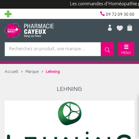
Les commandes d'Homéopathie peuve
09 72 09 30 00
MENU
Accueil
Marque
Lehning
LEHNING