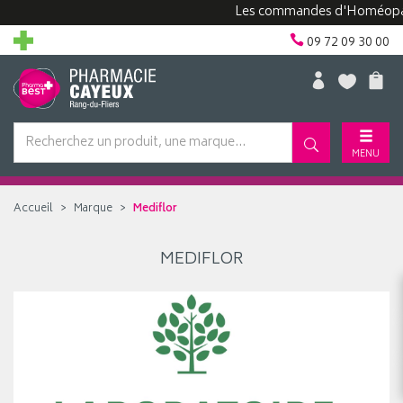
Les commandes d'Homéopathi
09 72 09 30 00
MENU
Accueil
Marque
Mediflor
MEDIFLOR