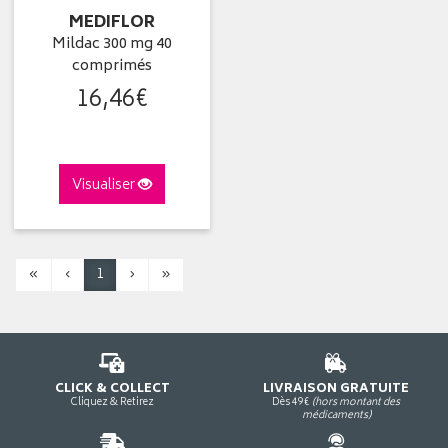
MEDIFLOR
Mildac 300 mg 40
comprimés
16
,
46
€
Visualiser
«
‹
1
›
»
CLICK & COLLECT
LIVRAISON GRATUITE
Cliquez & Retirez
Dès 49€
(hors montant des
médicaments)