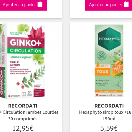
Ajouter au panier
Ajouter au panier
RECORDATI
RECORDATI
+ Circulation Jambes Lourdes
Hexaphyto sirop toux +18
30 comprimés
150ml
12
,
95
€
5
,
59
€