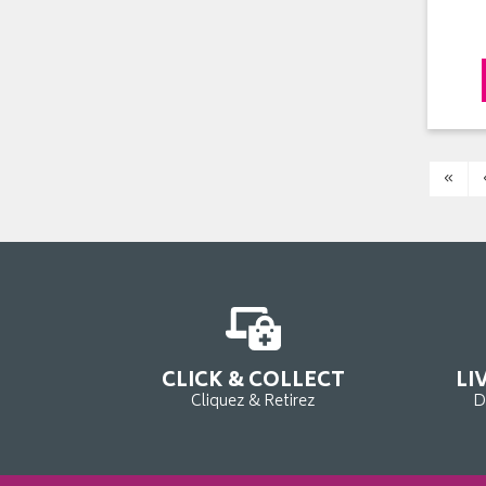
«
CLICK & COLLECT
LI
Cliquez & Retirez
D