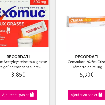
RECORDATI
RECORDATI
c Acétylcystéine toux grasse
Cemaukor 1% Gel Cris
te goût citron sans sucre 6…
Hémorroïdaire 30g
3
,
85
€
5
,
90
€
Ajouter au panier
Ajouter au panier