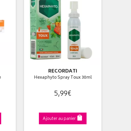
RECORDATI
e
Hexaphyto Spray Toux 30ml
5
,
99
€
Ajouter au panier