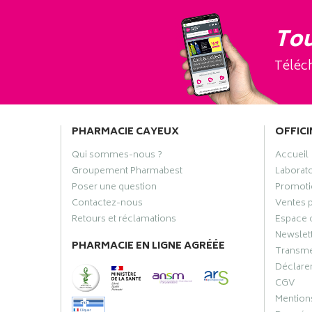
Tou
Téléch
PHARMACIE CAYEUX
OFFICI
Qui sommes-nous ?
Accueil
Groupement Pharmabest
Laborat
Poser une question
Promoti
Contactez-nous
Ventes 
Retours et réclamations
Espace 
Newslet
PHARMACIE EN LIGNE AGRÉÉE
Transme
Déclarer
CGV
Mentions