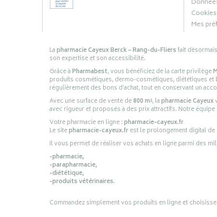
Données
Cookies
Mes pré
La
pharmacie Cayeux Berck – Rang-du-Fliers
fait désormai
son expertise et son accessibilité.
Grâce à
Pharmabest
, vous bénéficiez de la carte privilège
M
produits cosmétiques, dermo-cosmétiques, diététiques et bi
régulièrement des bons d’achat, tout en conservant un ac
Avec une surface de vente de
800 m²
, la
pharmacie Cayeux
v
avec rigueur et proposés à des prix attractifs. Notre équipe
Votre pharmacie en ligne :
pharmacie-cayeux.fr
Le site
pharmacie-cayeux.fr
est le prolongement digital de
Il vous permet de réaliser vos achats en ligne parmi des mil
-pharmacie,
-parapharmacie,
-diététique,
-produits vétérinaires.
Commandez simplement vos produits en ligne et choisissez le 