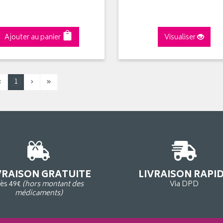
Ajouter au panier
Visualiser
‹
1
›
»
VRAISON GRATUITE
LIVRAISON RAPI
ès 49€
(hors montant des
Via DPD
médicaments)