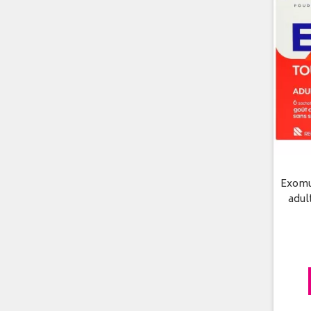
Exomu
adul