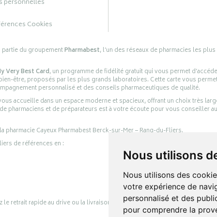
 personnelles
férences Cookies
s partie du groupement
Pharmabest
, l’un des réseaux de pharmacies les plus
y Very Best Card
, un programme de fidélité gratuit qui vous permet d’accéd
en-être, proposés par les plus grands laboratoires. Cette carte vous permet
compagnement personnalisé et des conseils pharmaceutiques de qualité.
ous accueille dans un espace moderne et spacieux, offrant un choix très lar
 de pharmaciens et de préparateurs est à votre écoute pour vous conseiller au
 la pharmacie Cayeux Pharmabest Berck-sur-Mer – Rang-du-Fliers.
liers de références en :
Nous utilisons d
Nous utilisons des cookie
votre expérience de navig
personnalisé et des public
retrait rapide au drive ou la livraison à domicile, en toute simplicité.
pour comprendre la prove