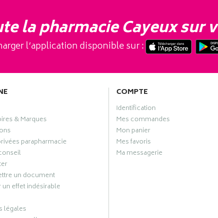
te la pharmacie Cayeux sur v
arger l’application disponible sur :
NE
COMPTE
Identification
oires & Marques
Mes commandes
ons
Mon panier
privées parapharmacie
Mes favoris
conseil
Ma messagerie
ter
ttre un document
 un effet indésirable
 légales